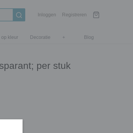
Inloggen
Registreren
 op kleur
Decoratie
+
Blog
sparant; per stuk