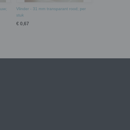
auw;
Vlinder - 31 mm transparant rood; per
stuk
€ 0,67