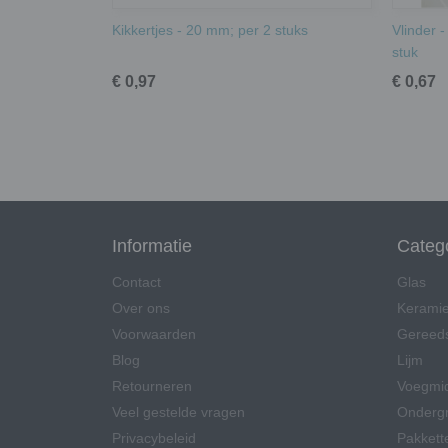
Kikkertjes - 20 mm; per 2 stuks
Vlinder 
stuk
€ 0,97
€ 0,67
Informatie
Categ
Contact
Glas
Over ons
Kerami
Voorwaarden
Gereed
Blog
Lijm
Retourneren
Voegmi
Veel gestelde vragen
Onderg
Privacybeleid
Pakkett