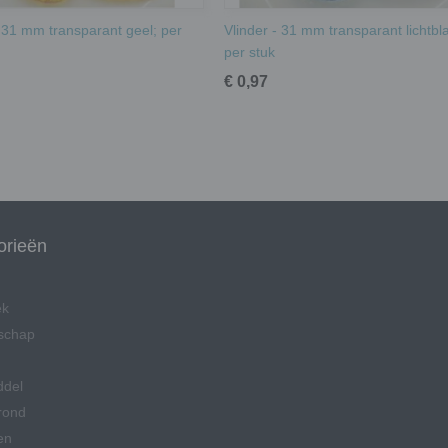
- 31 mm transparant geel; per
Vlinder - 31 mm transparant lichtbl
per stuk
€ 0,97
orieën
ek
schap
ddel
rond
en