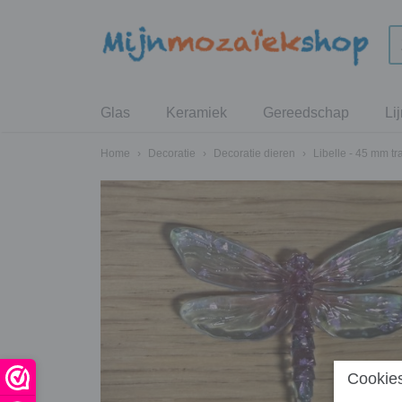
Glas
Keramiek
Gereedschap
Li
Home
›
Decoratie
›
Decoratie dieren
›
Libelle - 45 mm tr
Cookies