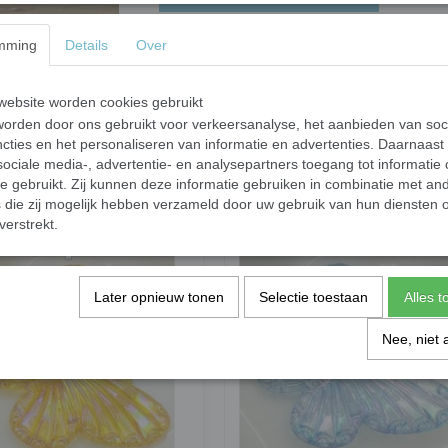
mming
Details
Over
Libelle - 45 mm tran
Om te verwerken in een mozaiek kunstwerkst
ebsite worden cookies gebruikt
orden door ons gebruikt voor verkeersanalyse, het aanbieden van soc
cties en het personaliseren van informatie en advertenties. Daarnaast
ociale media-, advertentie- en analysepartners toegang tot informatie
Materiaal:
hars
te gebruikt. Zij kunnen deze informatie gebruiken in combinatie met an
Afmeting
: 45 mm x 50 mm
die zij mogelijk hebben verzameld door uw gebruik van hun diensten o
verstrekt.
Later opnieuw tonen
Selectie toestaan
Alles 
Nee, niet 