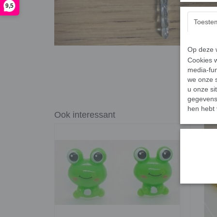
9,5
Toeste
Op deze w
Cookies w
media-fun
we onze s
u onze si
gegevens 
hen hebt 
Ook interessant