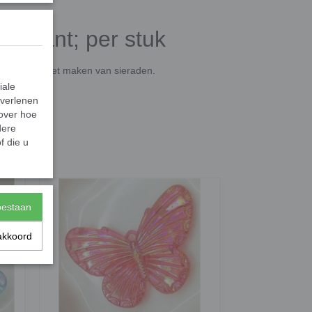
sparant; per stuk
uk of voor het maken van sieraden.
iale
 verlenen
 over hoe
dere
f die u
toestaan
akkoord