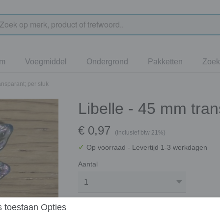
jm
Voegmiddel
Ondergrond
Pakketten
Zoek
ansparant; per stuk
Libelle - 45 mm tran
€ 0,97
(inclusief btw 21%)
✓
Op voorraad
- Levertijd 1-3 werkdagen
Aantal
 toestaan Opties
In winkelwagen