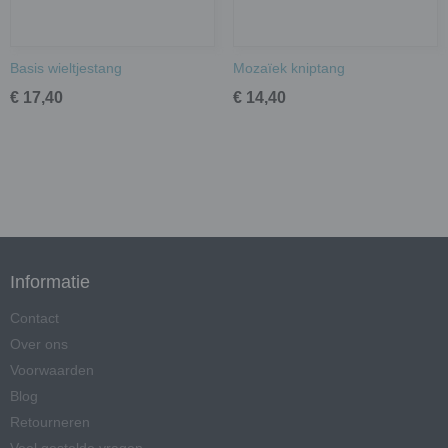
Basis wieltjestang
Mozaïek kniptang
€ 17,40
€ 14,40
Informatie
Contact
Over ons
Voorwaarden
Blog
Retourneren