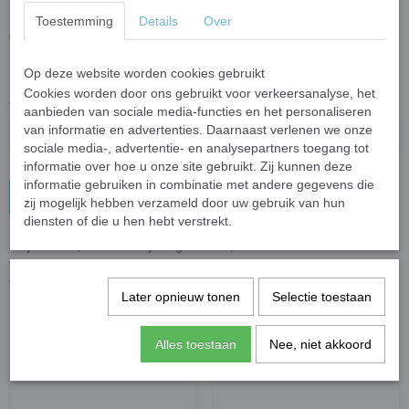
Toestemming
Details
Over
€ 4,95
(inclusief btw 21%)
✓
Op voorraad
- Levertijd 1-3 werkdagen
Op deze website worden cookies gebruikt
Cookies worden door ons gebruikt voor verkeersanalyse, het
Aantal
aanbieden van sociale media-functies en het personaliseren
van informatie en advertenties. Daarnaast verlenen we onze
sociale media-, advertentie- en analysepartners toegang tot
informatie over hoe u onze site gebruikt. Zij kunnen deze
informatie gebruiken in combinatie met andere gegevens die
In winkelwagen
zij mogelijk hebben verzameld door uw gebruik van hun
diensten of die u hen hebt verstrekt.
Snijvloeistof, ook wel snijolie genoemd, werkt als smeermiddel en
vermindert de wrijving tussen het snijwiel en het glasoppervlak
waardoor het glassnijden gemakkelijker en nauwkeuriger wordt.
Later opnieuw tonen
Selectie toestaan
Het gebruik van snijolie verlengt de levensduur van de glassnijder.
Alles toestaan
Nee, niet akkoord
Ook interessant