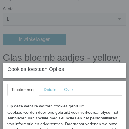
Aantal
In winkelwagen
Glas bloemblaadjes - yellow;
50 gram
Cookies toestaan Opties
Voeg een vleugje schoonheid en creativiteit toe aan je
mozaïekprojecten met onze prachtige glas bloemblaadjes! Deze
Toestemming
Details
Over
unieke stukjes zijn perfect voor het creëren van adembenemende
kunstwerken, of je nu een ervaren mozaïekartiest bent of net
begint.
Op deze website worden cookies gebruikt
Cookies worden door ons gebruikt voor verkeersanalyse, het
Onze glas bloemblaadjes zijn verkrijgbaar in een scala aan
aanbieden van sociale media-functies en het personaliseren
levendige kleuren en betoverende vormen, waardoor je eindeloze
van informatie en advertenties. Daarnaast verlenen we onze
mogelijkheden hebt om je creativiteit de vrije loop te laten. Van