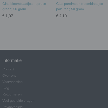
Glas bloemblaadjes - spruce
Glas parelmoer bloemblaadjes -
green; 50 gram
pale teal; 50 gram
€ 1,97
€ 2,10
Informatie
Contact
Over ons
Voorwaarden
Blog
Retourneren
Veel gestelde vragen
Privacybeleid