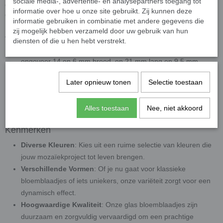
sociale media-, advertentie- en analysepartners toegang tot
delicate pasteltinten tot krachtige, felle kleuren, er is altijd een kleur
informatie over hoe u onze site gebruikt. Zij kunnen deze
die perfect aansluit bij jouw ontwerp.
informatie gebruiken in combinatie met andere gegevens die
zij mogelijk hebben verzameld door uw gebruik van hun
Afmetingen en aantallen
diensten of die u hen hebt verstrekt.
De mix heeft bloemblaadjes van 2 afmetingen. Een lengte van
ongeveer 14 en 6 mm breed, en 21 mm lang en 9,5 mm
breed.
Later opnieuw tonen
Selectie toestaan
Dikte 5 mm.
50 gram bevat ongeveer 25 steentjes. Exacte aantal varieert
Alles toestaan
Nee, niet akkoord
vanwege de mix van 2 afmetingen.
Kenmerken
Diverse Kleuren
: Kies uit een ruime selectie van kleuren die
jouw mozaïekproject tot leven brengen.
Verschillende Vormen
: Of je nu gaat voor klassieke
bloemblaadjes of iets uniekers, onze variëteit zorgt voor een
dynamisch effect.
Hoogwaardige Kwaliteit
: Onze glas bloemblaadjes zijn
duurzaam en zorgvuldig vervaardigd om een prachtige