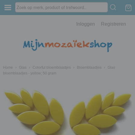
Inloggen
Registreren
Home
›
Glas
›
Colorful bloemblaadjes
›
Bloemblaadjes
›
Glas
bloemblaadjes - yellow; 50 gram