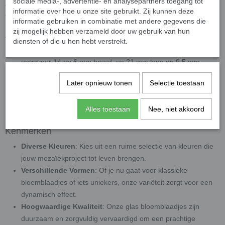
sociale media-, advertentie- en analysepartners toegang tot
delicate pasteltinten tot krachtige, felle kleuren, er is altijd een kleur
informatie over hoe u onze site gebruikt. Zij kunnen deze
die perfect aansluit bij jouw ontwerp.
informatie gebruiken in combinatie met andere gegevens die
zij mogelijk hebben verzameld door uw gebruik van hun
Afmetingen en aantallen
diensten of die u hen hebt verstrekt.
De mix heeft bloemblaadjes van 2 afmetingen. Een lengte van
ongeveer 14 en 6 mm breed, en 21 mm lang en 9,5 mm
breed.
Later opnieuw tonen
Selectie toestaan
Dikte 5 mm.
50 gram bevat ongeveer 25 steentjes. Exacte aantal varieert
Alles toestaan
Nee, niet akkoord
vanwege de mix van 2 afmetingen.
Kenmerken
Diverse Kleuren
: Kies uit een ruime selectie van kleuren die
jouw mozaïekproject tot leven brengen.
Verschillende Vormen
: Of je nu gaat voor klassieke
bloemblaadjes of iets uniekers, onze variëteit zorgt voor een
dynamisch effect.
Hoogwaardige Kwaliteit
: Onze glas bloemblaadjes zijn
duurzaam en zorgvuldig vervaardigd om een prachtige