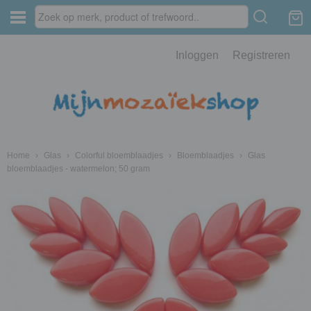
Inloggen
Registreren
Home
›
Glas
›
Colorful bloemblaadjes
›
Bloemblaadjes
›
Glas
bloemblaadjes - watermelon; 50 gram