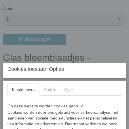
Aantal
In winkelwagen
Glas bloemblaadjes -
watermelon red; 50 gram
Cookies toestaan Opties
Voeg een vleugje schoonheid en creativiteit toe aan je
mozaïekprojecten met onze prachtige glas bloemblaadjes! Deze
Toestemming
Details
Over
unieke stukjes zijn perfect voor het creëren van adembenemende
kunstwerken, of je nu een ervaren mozaïekartiest bent of net
begint.
Op deze website worden cookies gebruikt
Cookies worden door ons gebruikt voor verkeersanalyse, het
Onze glas bloemblaadjes zijn verkrijgbaar in een scala aan
aanbieden van sociale media-functies en het personaliseren
levendige kleuren en betoverende vormen, waardoor je eindeloze
van informatie en advertenties. Daarnaast verlenen we onze
mogelijkheden hebt om je creativiteit de vrije loop te laten. Van