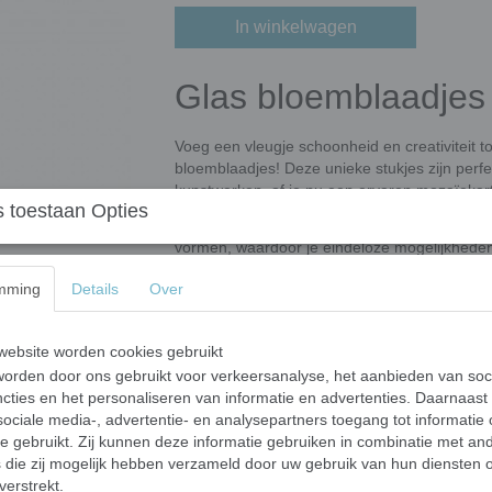
In winkelwagen
Glas bloemblaadjes -
Voeg een vleugje schoonheid en creativiteit 
bloemblaadjes! Deze unieke stukjes zijn pe
kunstwerken, of je nu een ervaren mozaïekarti
 toestaan Opties
Onze glas bloemblaadjes zijn verkrijgbaar in
vormen, waardoor je eindeloze mogelijkheden he
delicate pasteltinten tot krachtige, felle kleuren
mming
Details
Over
ontwerp.
Afmetingen en aantallen
ebsite worden cookies gebruikt
De mix heeft bloemblaadjes van 2 afme
orden door ons gebruikt voor verkeersanalyse, het aanbieden van soc
en 21 mm lang en 9,5 mm breed.
cties en het personaliseren van informatie en advertenties. Daarnaast
ociale media-, advertentie- en analysepartners toegang tot informatie
Dikte 5 mm.
te gebruikt. Zij kunnen deze informatie gebruiken in combinatie met an
50 gram bevat ongeveer 25 steentjes. E
die zij mogelijk hebben verzameld door uw gebruik van hun diensten o
afmetingen.
verstrekt.