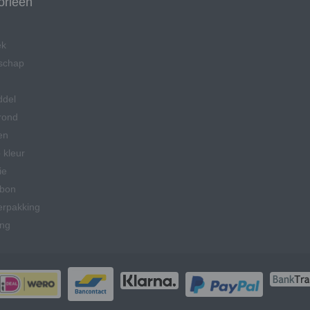
orieën
ek
schap
ddel
rond
en
 kleur
ie
bon
erpakking
ing