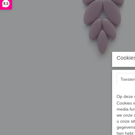
9,5
Cookies
Toeste
Op deze w
Cookies w
media-fun
we onze s
u onze si
gegevens 
hen hebt 