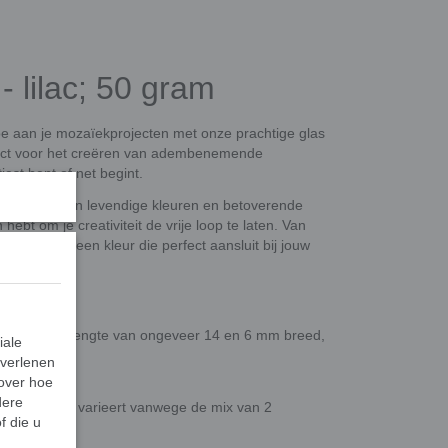
 lilac; 50 gram
toe aan je mozaïekprojecten met onze prachtige glas
rfect voor het creëren van adembenemende
est bent of net begint.
 een scala aan levendige kleuren en betoverende
bt om je creativiteit de vrije loop te laten. Van
, er is altijd een kleur die perfect aansluit bij jouw
tingen. Een lengte van ongeveer 14 en 6 mm breed,
iale
 verlenen
 over hoe
dere
xacte aantal varieert vanwege de mix van 2
f die u