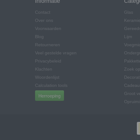
Informatie
Categ
Contact
Glas
Over ons
Kerami
Voorwaarden
Gereed
Blog
Lijm
Retourneren
Voegmi
Veel gestelde vragen
Onderg
Privacybeleid
Pakkett
Klachten
Zoek op
Woordenlijst
Decorat
Calculation tools
Cadeau
Groot v
Herroeping
Opruim