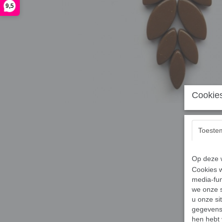
9,5
Cookies
Toeste
Op deze w
Cookies w
media-fun
we onze s
u onze si
gegevens 
hen hebt 