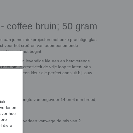
- coffee bruin; 50 gram
toe aan je mozaïekprojecten met onze prachtige glas
rfect voor het creëren van adembenemende
est bent of net begint.
 een scala aan levendige kleuren en betoverende
bt om je creativiteit de vrije loop te laten. Van
, er is altijd een kleur die perfect aansluit bij jouw
tingen. Een lengte van ongeveer 14 en 6 mm breed,
iale
 verlenen
 over hoe
dere
xacte aantal varieert vanwege de mix van 2
f die u