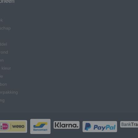
orieën
ek
schap
ddel
rond
en
 kleur
ie
bon
erpakking
ing