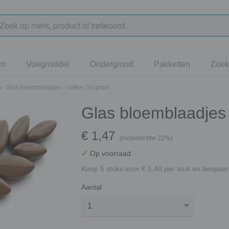
jm
Voegmiddel
Ondergrond
Pakketten
Zoek
›
Glas bloemblaadjes - coffee; 50 gram
Glas bloemblaadjes 
€ 1,47
(inclusief btw 21%)
✓
Op voorraad
Koop 5 stuks voor € 1,40 per stuk en bespaar
Aantal