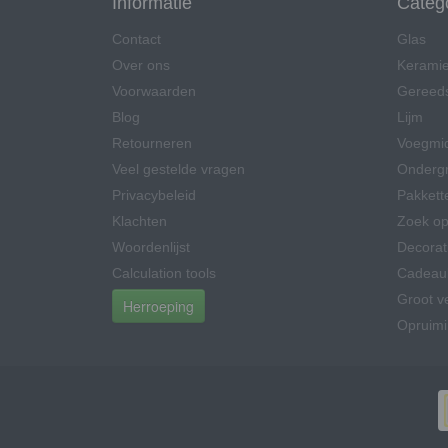
Informatie
Categ
Contact
Glas
Over ons
Kerami
Voorwaarden
Gereed
Blog
Lijm
Retourneren
Voegmi
Veel gestelde vragen
Onderg
Privacybeleid
Pakkett
Klachten
Zoek op
Woordenlijst
Decorat
Calculation tools
Cadeau
Groot v
Herroeping
Opruim