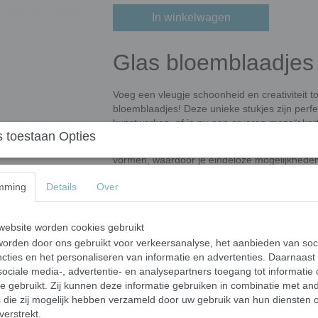
In winkelwagen
Glas bloemblaadjes 
Voeg een vleugje schoonheid en creativiteit 
bloemblaadjes! Deze unieke stukjes zijn pe
kunstwerken, of je nu een ervaren mozaïekarti
 toestaan Opties
Onze glas bloemblaadjes zijn verkrijgbaar in
vormen, waardoor je eindeloze mogelijkheden he
delicate pasteltinten tot krachtige, felle kleuren
mming
Details
Over
ontwerp.
Afmetingen en aantallen
ebsite worden cookies gebruikt
De mix heeft bloemblaadjes van 2 afme
orden door ons gebruikt voor verkeersanalyse, het aanbieden van soc
en 21 mm lang en 9,5 mm breed.
cties en het personaliseren van informatie en advertenties. Daarnaast
ociale media-, advertentie- en analysepartners toegang tot informatie
Dikte 5 mm.
te gebruikt. Zij kunnen deze informatie gebruiken in combinatie met an
50 gram bevat ongeveer 25 steentjes. E
die zij mogelijk hebben verzameld door uw gebruik van hun diensten o
afmetingen.
verstrekt.