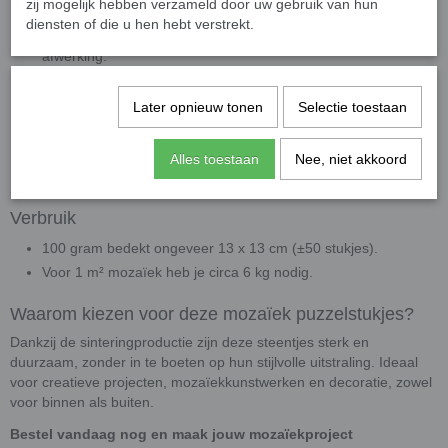
zij mogelijk hebben verzameld door uw gebruik van hun
verwerking.
diensten of die u hen hebt verstrekt.
Kleur:
Door-en-door gekleurd glas met een hoogglanzende
afwerking.
Gebruiksadvies:
Zeer geschikt voor projecten zonder
knippen, ideaal voor beginners en kinderen. Indien nodig
Later opnieuw tonen
Selectie toestaan
gebruik een
wieltjestang
voor nauwkeurig knipwerk.
Toepassing:
Uitstekend te combineren met onze overig
Alles toestaan
Nee, niet akkoord
colorful mozaïeksteentjes voor unieke patronen.
Verbruik
100 gram bedekt ongeveer 13 x 13 cm (±50 stukjes).
Voor 1 m² mozaïek heb je circa 6 kg nodig.
Waarom kiezen voor deze mozaïek puzzelstukjes?
Dankzij de sinteringproductie zijn deze steentjes sterk en
duurzaam, zonder in te boeten op hun stijlvolle uitstraling. Ideaal
voor creatieve projecten, mozaïekkunstwerken en decoratie, zowel
voor binnen als buiten.
Bestel vandaag nog en maak jouw mozaïekproject