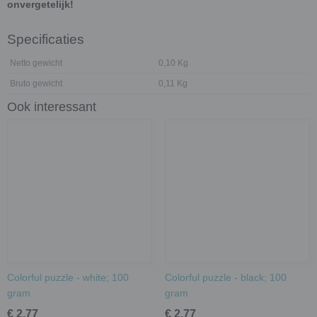
onvergetelijk!
Specificaties
Netto gewicht
0,10 Kg
Bruto gewicht
0,11 Kg
Ook interessant
Colorful puzzle - white; 100
Colorful puzzle - black; 100
gram
gram
€ 2,77
€ 2,77