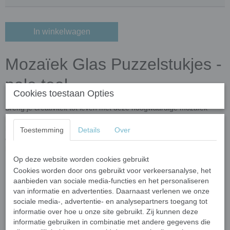
In winkelwagen
Mozaïek Glas Puzzelstukjes -
pale teal
Cookies toestaan Opties
Breng je creativiteit tot leven met deze hoogwaardige mozaïek
puzzelstukjes! Gemaakt van gerecycled glas en verrijkt met
kleuroxiden, zijn deze steentjes niet alleen milieuvriendelijk, maar
Toestemming
Details
Over
ook duurzaam en veelzijdig. Perfect voor binnen- én
buitenprojecten dankzij hun vorst- en UV-bestendigheid.
Op deze website worden cookies gebruikt
Belangrijkste kenmerken
Cookies worden door ons gebruikt voor verkeersanalyse, het
aanbieden van sociale media-functies en het personaliseren
Afmetingen:
Elk stukje varieert in grootte van 10 tot 20 mm
van informatie en advertenties. Daarnaast verlenen we onze
en is 4 mm dik.
sociale media-, advertentie- en analysepartners toegang tot
Vormen:
Onregelmatig gevormde meerhoekige steentjes met
informatie over hoe u onze site gebruikt. Zij kunnen deze
afgeronde, gladde randen voor een veilige en gemakkelijke
informatie gebruiken in combinatie met andere gegevens die