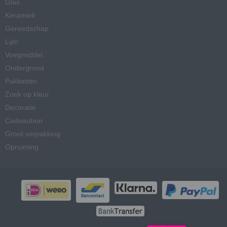
Glas
Keramiek
Gereedschap
Lijm
Voegmiddel
Ondergrond
Pakketten
Zoek op kleur
Decoratie
Cadeaubon
Groot verpakking
Opruiming