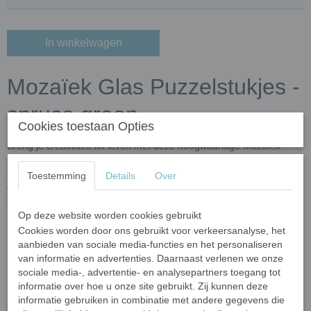
In winkelwagen
Mozaïek Glas Puzzelstukjes -
spruce green
Cookies toestaan Opties
Breng je creativiteit tot leven met deze hoogwaardige mozaïek
puzzelstukjes! Gemaakt van gerecycled glas en verrijkt met
kleuroxiden, zijn deze steentjes niet alleen milieuvriendelijk, maar
Toestemming
Details
Over
ook duurzaam en veelzijdig. Perfect voor binnen- én
buitenprojecten dankzij hun vorst- en UV-bestendigheid.
Op deze website worden cookies gebruikt
Belangrijkste kenmerken
Cookies worden door ons gebruikt voor verkeersanalyse, het
aanbieden van sociale media-functies en het personaliseren
Afmetingen:
Elk stukje varieert in grootte van 10 tot 20 mm
van informatie en advertenties. Daarnaast verlenen we onze
en is 4 mm dik.
sociale media-, advertentie- en analysepartners toegang tot
Vormen:
Onregelmatig gevormde meerhoekige steentjes met
informatie over hoe u onze site gebruikt. Zij kunnen deze
afgeronde, gladde randen voor een veilige en gemakkelijke
informatie gebruiken in combinatie met andere gegevens die