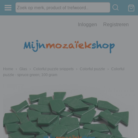
Inloggen
Registreren
Home
›
Glas
›
Colorful puzzle snippets
›
Colorful puzzle
›
Colorful
puzzle - spruce green; 100 gram