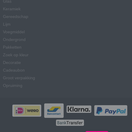
Glas
Keramiek
Gereedschap
Lijm
Voegmiddel
Ondergrond
Pakketten
Zoek op kleur
Decoratie
Cadeaubon
Groot verpakking
Opruiming