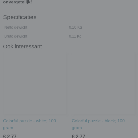
onvergetelijk!
Specificaties
Netto gewicht
0,10 Kg
Bruto gewicht
0,11 Kg
Ook interessant
Colorful puzzle - white; 100
Colorful puzzle - black; 100
gram
gram
€ 2,77
€ 2,77