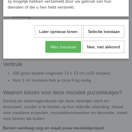
zij mogelijk hebben verzameld door uw gebruik van hun
verwerking.
diensten of die u hen hebt verstrekt.
Kleur:
Door-en-door gekleurd glas met een hoogglanzende
afwerking.
Gebruiksadvies:
Zeer geschikt voor projecten zonder
knippen, ideaal voor beginners en kinderen. Indien nodig
Later opnieuw tonen
Selectie toestaan
gebruik een
wieltjestang
voor nauwkeurig knipwerk.
Toepassing:
Uitstekend te combineren met onze overig
Alles toestaan
Nee, niet akkoord
colorful mozaïeksteentjes voor unieke patronen.
Verbruik
100 gram bedekt ongeveer 13 x 13 cm (±50 stukjes).
Voor 1 m² mozaïek heb je circa 6 kg nodig.
Waarom kiezen voor deze mozaïek puzzelstukjes?
Dankzij de sinteringproductie zijn deze steentjes sterk en
duurzaam, zonder in te boeten op hun stijlvolle uitstraling. Ideaal
voor creatieve projecten, mozaïekkunstwerken en decoratie, zowel
voor binnen als buiten.
Bestel vandaag nog en maak jouw mozaïekproject