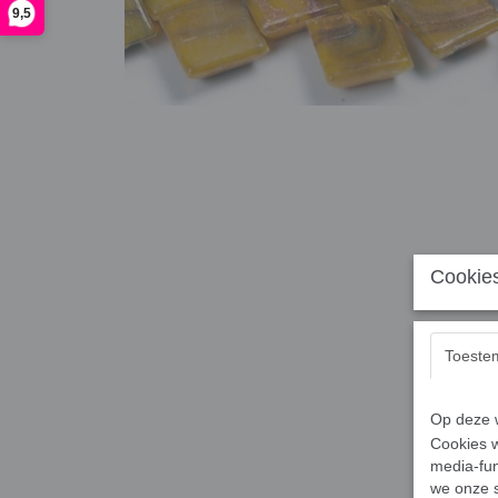
9,5
Cookies
Toeste
Op deze w
Cookies w
media-fun
we onze s