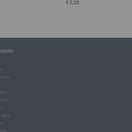
€ 2,10
orieën
ek
schap
ddel
rond
en
 kleur
ie
bon