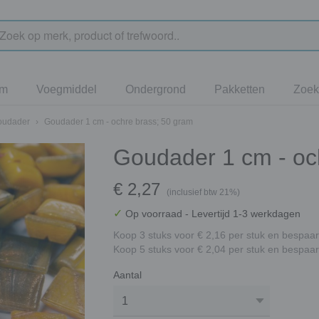
jm
Voegmiddel
Ondergrond
Pakketten
Zoek
oudader
›
Goudader 1 cm - ochre brass; 50 gram
Goudader 1 cm - oc
€ 2,27
(inclusief btw 21%)
✓
Op voorraad
- Levertijd 1-3 werkdagen
Koop 3 stuks voor € 2,16 per stuk en bespaar
Koop 5 stuks voor € 2,04 per stuk en bespaar
Aantal