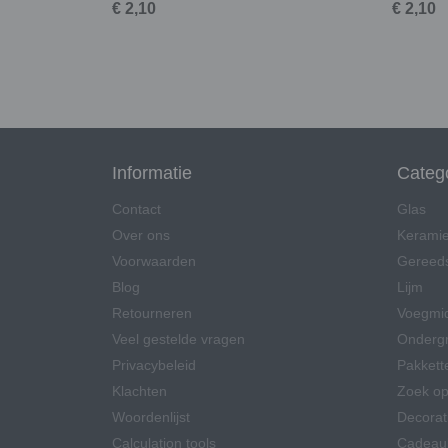
€ 2,10
€ 2,10
Informatie
Categ
Contact
Glas
Over ons
Kerami
Voorwaarden
Gereed
Blog
Lijm
Retourneren
Voegmi
Veel gestelde vragen
Onderg
Privacybeleid
Pakkett
Klachten
Zoek op
Woordenlijst
Decorat
Calculation tools
Cadeau