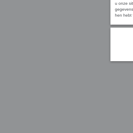
u onze si
gegevens 
hen hebt 