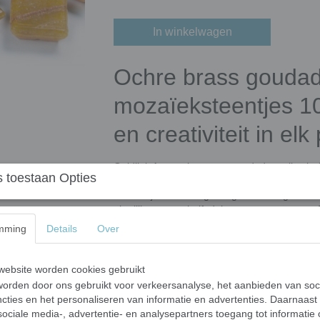
In winkelwagen
Ochre brass goudad
mozaïeksteentjes 10
en creativiteit in elk
Goldlink Aventurine, onze goudader collectie 
 toestaan Opties
parelmoer
collecties met de toevoeging van k
Aventurijn wordt toegevoegd aan het gesmolte
uiterlijk van een halfedelsteen toe te voegen. 
variatie per steentje dat leven en levendighe
mming
Details
Over
Waarom kiezen voor onze goudader 
ebsite worden cookies gebruikt
Hoogwaardige kwaliteit
: UV- en vorstb
orden door ons gebruikt voor verkeersanalyse, het aanbieden van soc
buitentoepassingen.
cties en het personaliseren van informatie en advertenties. Daarnaast
Gemakkelijk te verwerken
: Eenvoudig 
ociale media-, advertentie- en analysepartners toegang tot informatie