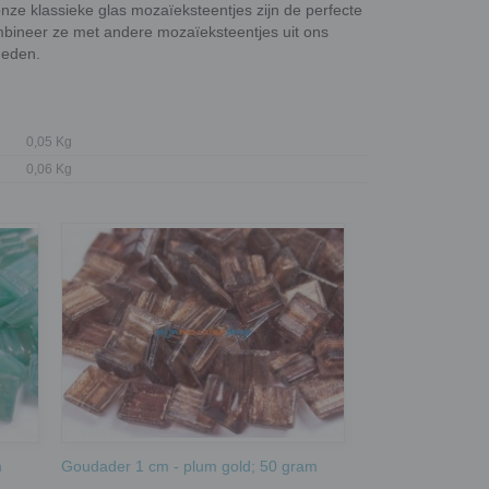
onze klassieke glas mozaïeksteentjes zijn de perfecte
mbineer ze met andere mozaïeksteentjes uit ons
heden.
0,05 Kg
0,06 Kg
m
Goudader 1 cm - plum gold; 50 gram