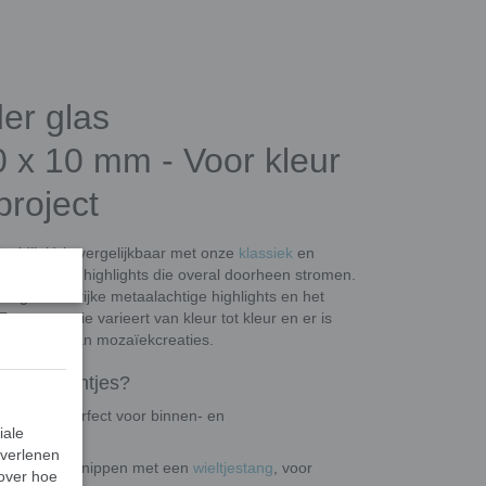
er glas
 x 10 mm - Voor kleur
 project
(goldlink) is vergelijkbaar met onze
klassiek
en
operachtige highlights die overal doorheen stromen.
n glas om rijke metaalachtige highlights en het
Transparantie varieert van kleur tot kleur en er is
id verleent aan mozaïekcreaties.
glassteentjes?
estendig, perfect voor binnen- en
iale
 verlenen
op maat te knippen met een
wieltjestang
, voor
 over hoe