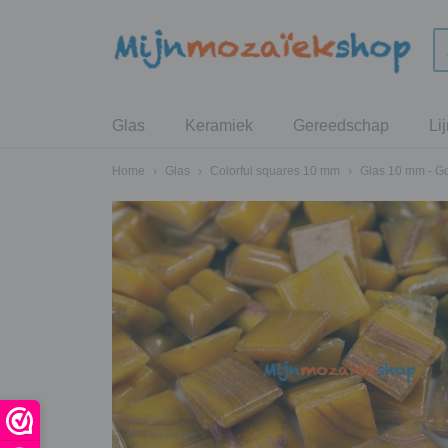
Glas
Keramiek
Gereedschap
Li
Home
›
Glas
›
Colorful squares 10 mm
›
Glas 10 mm - G