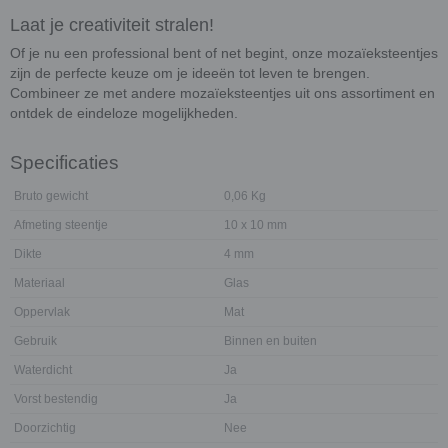
Laat je creativiteit stralen!
Of je nu een professional bent of net begint, onze mozaïeksteentjes
zijn de perfecte keuze om je ideeën tot leven te brengen.
Combineer ze met andere mozaïeksteentjes uit ons assortiment en
ontdek de eindeloze mogelijkheden.
Specificaties
Bruto gewicht
0,06 Kg
Afmeting steentje
10 x 10 mm
Dikte
4 mm
Materiaal
Glas
Oppervlak
Mat
Gebruik
Binnen en buiten
Waterdicht
Ja
Vorst bestendig
Ja
Doorzichtig
Nee