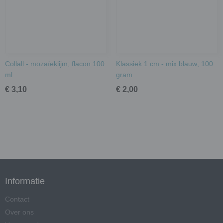
Collall - mozaïeklijm; flacon 100
Klassiek 1 cm - mix blauw; 100
ml
gram
€ 3,10
€ 2,00
Informatie
Contact
Over ons