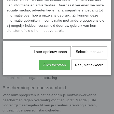
aanbieden van sociale media-functies en het personaliseren
architectuur en creatieve hobbyprojecten.
van informatie en advertenties. Daarnaast verlenen we onze
sociale media-, advertentie- en analysepartners toegang tot
Afmetingen
informatie over hoe u onze site gebruikt. Zij kunnen deze
informatie gebruiken in combinatie met andere gegevens die
Afmetingen
: 10 x 10 mm groot en 4 mm dik.
zij mogelijk hebben verzameld door uw gebruik van hun
Presentatie
: De steentjes worden los geleverd. In 50 gram
diensten of die u hen hebt verstrekt.
zitten ongeveer 75 steentjes.
Levendige en kleurrijke ontwerpen
Later opnieuw tonen
Selectie toestaan
De klassieke glas mozaïeksteentjes voegen met hun intense
kleuren en glanzende afwerking een levendige uitstraling toe aan
elk project. Gebruik ze om randen, contouren, of grotere vlakken te
Alles toestaan
Nee, niet akkoord
accentueren. Of je nu een mozaïek maakt voor je interieur, een
zwembad, of een buitenkunstwerk, deze tegeltjes geven je creaties
een unieke en elegante uitstraling.
Bescherming en duurzaamheid
Voor buitenprojecten is het belangrijk je mozaïekwerken te
beschermen tegen overmatig vocht en vorst. Met de juiste
voorzorgsmaatregelen blijven je creaties jarenlang stralen,
ongeacht de weersomstandigheden.