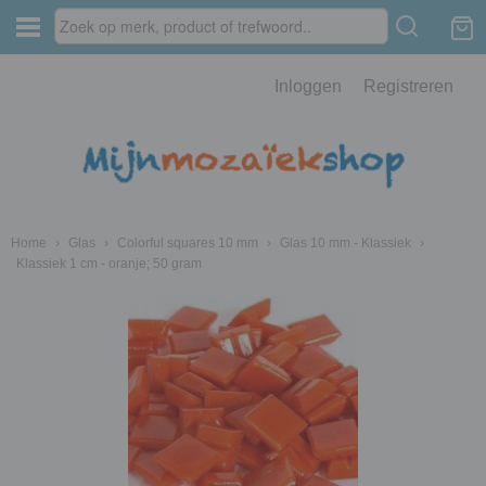
Inloggen
Registreren
Home
›
Glas
›
Colorful squares 10 mm
›
Glas 10 mm - Klassiek
›
Klassiek 1 cm - oranje; 50 gram