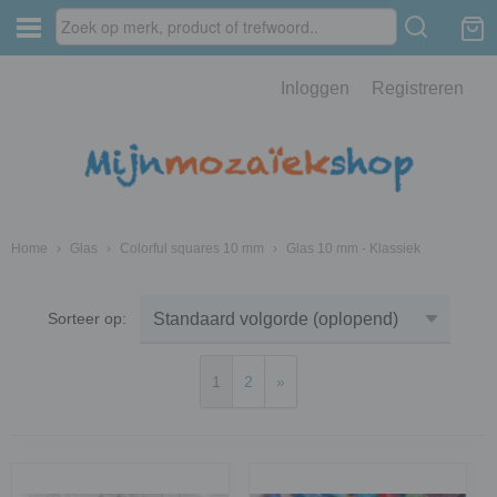
Inloggen
Registreren
Home
›
Glas
›
Colorful squares 10 mm
›
Glas 10 mm - Klassiek
Sorteer op:
1
2
»