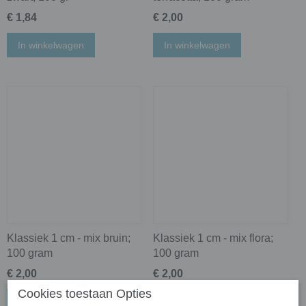
€ 1,84
€ 2,00
In winkelwagen
In winkelwagen
Klassiek 1 cm - mix bruin;
Klassiek 1 cm - mix flora;
100 gram
100 gram
€ 2,00
€ 2,00
Cookies toestaan Opties
In winkelwagen
In winkelwagen