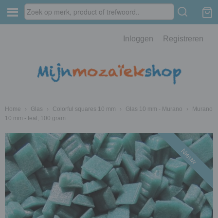
Inloggen
Registreren
Home
›
Glas
›
Colorful squares 10 mm
›
Glas 10 mm - Murano
›
Murano
10 mm - teal; 100 gram
Nieuw