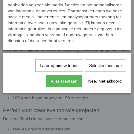
aanbieden van sociale media-functies en het personaliseren
verschillende natuurtinten. Ook in combinatie met goud-, koper- of
van informatie en advertenties. Daarnaast verlenen we onze
bronskleurige accenten ontstaat een bijzonder chic effect.
sociale media-, advertentie- en analysepartners toegang tot
Hoogwaardige kwaliteit
informatie over hoe u onze site gebruikt. Zij kunnen deze
informatie gebruiken in combinatie met andere gegevens die
Onze Murano glas mozaïeksteentjes zijn gemaakt van
zij mogelijk hebben verzameld door uw gebruik van hun
hoogwaardig glas en zijn kleurvast, UV-bestendig en geschikt voor
diensten of die u hen hebt verstrekt.
zowel binnen- als buitentoepassingen. De steentjes zijn eenvoudig
op maat te knippen met een wieltjestang, waardoor je gemakkelijk
ronde vormen en fijne details kunt creëren.
Later opnieuw tonen
Selectie toestaan
Afmetingen
Formaat: 10 x 10 mm
Alles toestaan
Nee, niet akkoord
Dikte: 4 mm
Los geleverd
100 gram bevat ongeveer 150 steentjes
Perfect voor creatieve mozaïekprojecten
De kleur Teal is ideaal voor het maken van:
zee- en onderwatermozaïeken