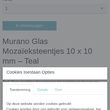
In winkelwagen
Murano Glas
Mozaïeksteentjes 10 x 10
mm – Teal
Cookies toestaan Opties
Geef jouw mozaïekproject een frisse en stijlvolle uitstraling met
onze
Murano glas mozaïeksteentjes 10 x 10 mm in de kleur
Teal
. Deze prachtige blauwgroene tint combineert de rust van
blauw met de warmte van groen en zorgt voor een luxe, moderne
Toestemming
Details
Over
uitstraling. Dankzij de hoogwaardige Murano-afwerking heeft ieder
steentje een uitzonderlijke kleurintensiteit.
Op deze website worden cookies gebruikt
Teal is een veelzijdige kleur die zich moeiteloos laat combineren
Cookies worden door ons gebruikt voor verkeersanalyse, het
met wit, lichtgrijs, donkerblauw, turquoise, zeegroen en