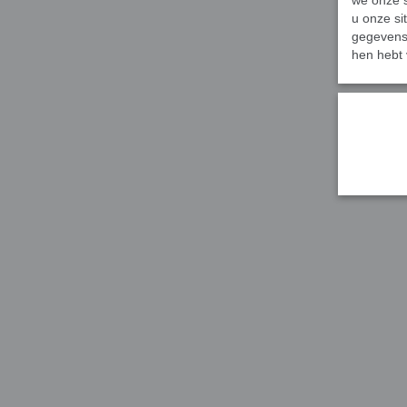
we onze s
u onze si
gegevens 
hen hebt 