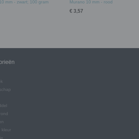
10 mm - zwart; 100 gram
Murano 10 mm - rood
€ 3,57
orieën
ek
schap
ddel
rond
en
 kleur
ie