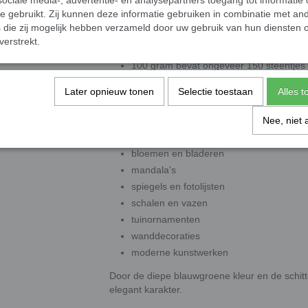
ociale media-, advertentie- en analysepartners toegang tot informatie
te gebruikt. Zij kunnen deze informatie gebruiken in combinatie met an
Formaat: 10 x 10 mm
die zij mogelijk hebben verzameld door uw gebruik van hun diensten o
Dikte: 4 mm
verstrekt.
Los geleverd
100 gram bevat ongeveer 150 steentjes
Later opnieuw tonen
Selectie toestaan
Alles 
Perfect voor creatieve mozaïekproje
De kleur Teal is ideaal voor het maken van:
Nee, niet 
zee- en onderwatermozaïeken
bloemen en bladeren
mandala's
spiegels en fotolijsten
schalen en vazen
tuinornamenten
wanddecoraties
moderne kunstwerken
Door de diepe blauwgroene kleur en de schitt
elegant karakter.