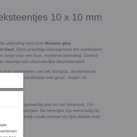
ksteentjes 10 x 10 mm
lle uitstraling met onze
Murano glas
el Geel
. Deze prachtige blauwgroene tint combineert
 zorgt voor een luxe, moderne uitstraling. Dankzij
steentje een uitzonderlijke kleurintensiteit.
os laat combineren met wit, lichtgrijs, donkerblauw,
nten. Ook in combinatie met goud-, koper- of
 chic effect.
akt van hoogwaardig glas en zijn kleurvast, UV-
 buitentoepassingen. De steentjes zijn eenvoudig op
r je gemakkelijk ronde vormen en fijne details kunt
iale
 verlenen