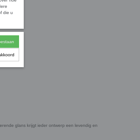
 over hoe
dere
f die u
toestaan
cten
akkoord
erende glans krijgt ieder ontwerp een levendig en