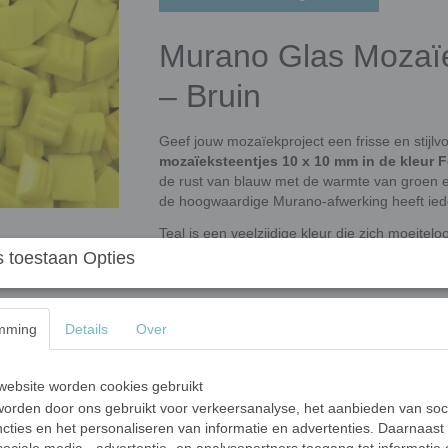
Murano Glas Mozaïe
– Bruin
Geef jouw mozaïekproject een frisse en stijlvo
mozaïeksteentjes 10 x 10 mm in de kleur F
de rust van blauw met de warmte van groen en
de hoogwaardige Murano-afwerking heeft ieder 
Teal is een veelzijdige kleur die zich moeitelo
turquoise, zeegroen en verschillende natuurti
 toestaan Opties
bronskleurige accenten ontstaat een bijzonder
Hoogwaardige kwaliteit
mming
Details
Over
Onze Murano glas mozaïeksteentjes zijn gema
bestendig en geschikt voor zowel binnen- als
maat te knippen met een wieltjestang, waardoo
ebsite worden cookies gebruikt
creëren.
orden door ons gebruikt voor verkeersanalyse, het aanbieden van soc
cties en het personaliseren van informatie en advertenties. Daarnaast
Afmetingen