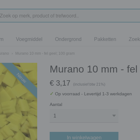
jm
Voegmiddel
Ondergrond
Pakketten
Zoek
urano
›
Murano 10 mm - fel geel; 100 gram
Murano 10 mm - fel
Nieuw
€ 3,17
(inclusief btw 21%)
✓
Op voorraad
- Levertijd 1-3 werkdagen
Aantal
In winkelwagen