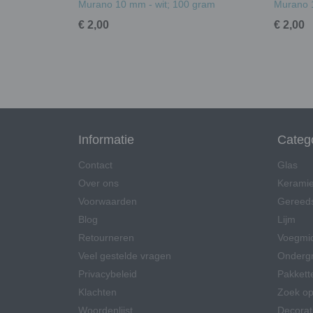
Murano 10 mm - wit; 100 gram
Murano 
€ 2,00
€ 2,00
Informatie
Categ
Contact
Glas
Over ons
Kerami
Voorwaarden
Gereed
Blog
Lijm
Retourneren
Voegmi
Veel gestelde vragen
Onderg
Privacybeleid
Pakkett
Klachten
Zoek op
Woordenlijst
Decorat