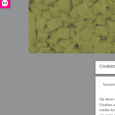
9,5
Cookies
Toeste
Op deze w
Cookies w
media-fun