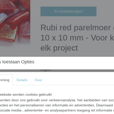
In winkelwagen
Rubi red parelmoer 
10 x 10 mm - Voor kle
elk project
Onze parelmoer mozaïeksteentjes krijgen hun
 toestaan Opties
mineraal. Naderhand worden de steentjes be
krijgen.
Waarom kiezen voor onze parelmoer
mming
Details
Over
Hoogwaardige kwaliteit
: UV- en vorstb
buitentoepassingen.
ebsite worden cookies gebruikt
Gemakkelijk te verwerken
: Eenvoudig 
orden door ons gebruikt voor verkeersanalyse, het aanbieden van soc
cties en het personaliseren van informatie en advertenties. Daarnaast
maximale flexibiliteit in ontwerp.
ociale media-, advertentie- en analysepartners toegang tot informatie
Veelzijdig gebruik
: Geschikt voor mur