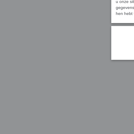
u onze si
gegevens 
hen hebt 