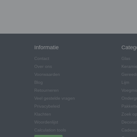
Informatie
Categ
Contact
Glas
Over ons
Kerami
Voorwaarden
Gereed
Blog
Lijm
Retourneren
Voegmi
Veel gestelde vragen
Onderg
Privacybeleid
Pakkett
Klachten
Zoek op
Woordenlijst
Decorat
Calculation tools
Cadeau