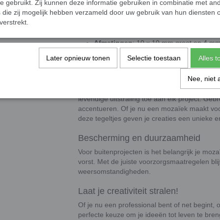
te gebruikt. Zij kunnen deze informatie gebruiken in combinatie met an
meer. Ook ideaal voor architectuur en c
die zij mogelijk hebben verzameld door uw gebruik van hun diensten o
verstrekt.
Afmetingen
Afmetingen
: 10 x 10 mm groot en 4 mm
Presentatie
: De steentjes worden los ge
Later opnieuw tonen
Selectie toestaan
Alles 
Levendige en kleurrijke ontwerpen
Nee, niet 
De klassieke glas mozaïeksteentjes voegen m
levendige uitstraling toe aan elk project. Geb
accentueren. Of je nu een mozaïek maakt voo
deze tegeltjes geven je creaties een unieke en
Bescherming en duurzaamheid
Voor buitenprojecten is het belangrijk je mo
vorst. Met de juiste voorzorgsmaatregelen blij
weersomstandigheden.
Laat je creativiteit stralen!
Of je nu een professional bent of net begint
perfecte keuze om je ideeën tot leven te br