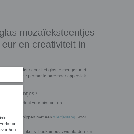
glas mozaïeksteentjes
ur en creativiteit in
 prachtige kleur door het glas te mengen met
werkt zodat de permante paremoer oppervlak
 glassteentjes?
estendig, perfect voor binnen- en
op maat te knippen met een
wieltjestang
, voor
iale
 verlenen
 over hoe
en, vloeren, keukens, badkamers, zwembaden, en