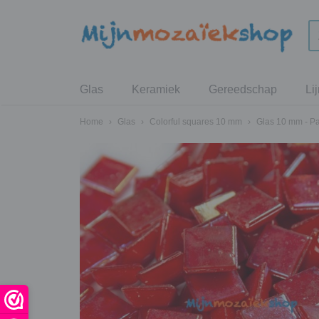
Glas
Keramiek
Gereedschap
Li
Home
›
Glas
›
Colorful squares 10 mm
›
Glas 10 mm - P