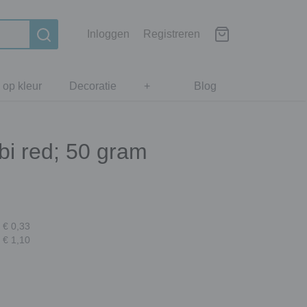
Inloggen
Registreren
 op kleur
Decoratie
+
Blog
bi red; 50 gram
 € 0,33
 € 1,10