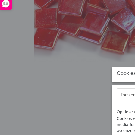
9,5
Cookies
Toeste
Op deze w
Cookies w
media-fun
we onze s