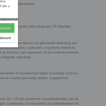
dere
reatieve hobbyprojecten.
f die u
 dik.
leverd. In 50 gram zitten ongeveer 75 steentjes.
toestaan
akkoord
et hun intense kleuren en glanzende afwerking een
ruik ze om randen, contouren, of grotere vlakken te
r je interieur, een zwembad, of een buitenkunstwerk,
 elegante uitstraling.
zaïekwerken te beschermen tegen overmatig vocht en
ven je creaties jarenlang stralen, ongeacht de
, onze 10 x 10 mm parelmoer mozaïeksteentjes zijn de
engen. Combineer ze met andere mozaïeksteentjes uit