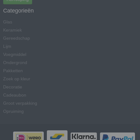
Categorieën
Glas
Keramiek
Gereedschap
Lijm
Voegmiddel
Ondergrond
Pakketten
Zoek op kleur
Decoratie
Cadeaubon
Groot verpakking
Opruiming