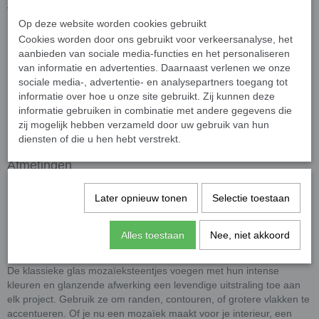
Waarom kiezen voor onze parelmoer glassteentjes?
Op deze website worden cookies gebruikt
Hoogwaardige kwaliteit
: UV- en vorstbestendig, perfect voor
Cookies worden door ons gebruikt voor verkeersanalyse, het
binnen- en buitentoepassingen.
aanbieden van sociale media-functies en het personaliseren
Gemakkelijk te verwerken
: Eenvoudig op maat te knippen
van informatie en advertenties. Daarnaast verlenen we onze
sociale media-, advertentie- en analysepartners toegang tot
met een
wieltjestang
, voor maximale flexibiliteit in ontwerp.
informatie over hoe u onze site gebruikt. Zij kunnen deze
Veelzijdig gebruik
: Geschikt voor muren, vloeren, keukens,
informatie gebruiken in combinatie met andere gegevens die
badkamers, zwembaden, en meer. Ook ideaal voor
zij mogelijk hebben verzameld door uw gebruik van hun
architectuur en creatieve hobbyprojecten.
diensten of die u hen hebt verstrekt.
Afmetingen
Afmetingen
: 10 x 10 mm groot en 4 mm dik.
Later opnieuw tonen
Selectie toestaan
Presentatie
: De steentjes worden los geleverd. In 50 gram
zitten ongeveer 75 steentjes.
Alles toestaan
Nee, niet akkoord
Levendige en kleurrijke ontwerpen
De klassieke glas mozaïeksteentjes voegen met hun intense
kleuren en glanzende afwerking een levendige uitstraling toe aan
elk project. Gebruik ze om randen, contouren, of grotere vlakken te
accentueren. Of je nu een mozaïek maakt voor je interieur, een