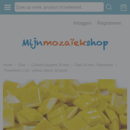
Inloggen
Registreren
Home
›
Glas
›
Colorful squares 10 mm
›
Glas 10 mm - Parelmoer
›
Parelmoer 1 cm - yellow citrine; 50 gram