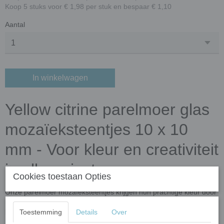
Koop 5 stuks voor € 1,98 per stuk en bespaar € 1,10
Aantal
In winkelwagen
Yellow citrine parelmoer glas
mozaïeksteentjes 10 x 10
mm - Voor kleur en creativiteit
in elk project
Cookies toestaan Opties
Onze parelmoer mozaïeksteentjes krijgen hun prachtige kleur door
het glas te mengen met mineraal. Naderhand worden de steentjes
Toestemming
Details
Over
bewerkt zodat de permante paremoer oppervlak krijgen.