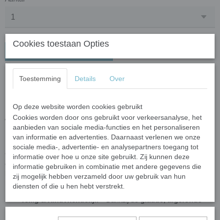
Cookies toestaan Opties
In winkelwagen
Crystal Glas
Toestemming
Details
Over
Mozaïeksteentjes 20 mm –
Op deze website worden cookies gebruikt
turquoise
Cookies worden door ons gebruikt voor verkeersanalyse, het
aanbieden van sociale media-functies en het personaliseren
van informatie en advertenties. Daarnaast verlenen we onze
Breng kleur en elegantie in je mozaïekprojecten met deze luxe
sociale media-, advertentie- en analysepartners toegang tot
Crystal glas mozaïeksteentjes! Gemaakt van hoogwaardig
informatie over hoe u onze site gebruikt. Zij kunnen deze
gerecycled floatglas, zijn deze steentjes voorzien van een prachtige
informatie gebruiken in combinatie met andere gegevens die
kleurlaag aan de achterkant, waardoor ze een sprankelend en
zij mogelijk hebben verzameld door uw gebruik van hun
helder effect krijgen.
diensten of die u hen hebt verstrekt.
Veilig & Kindvriendelijk
– Dankzij de
gladde, afgeronde
randen
zijn deze steentjes perfect voor creatieve