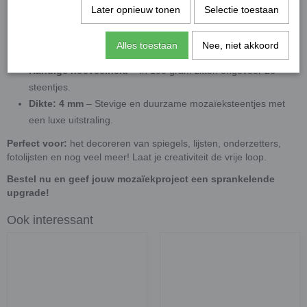
kinderprojecten (3+ onder toezicht).
Later opnieuw tonen
Selectie toestaan
Geschikt voor binnengebruik
– Deze
steentjes zijn niet UV-
bestendig, waardoor ze ideaal zijn voor binnenprojecten
Alles toestaan
Nee, niet akkoord
zonder direct zonlicht.
Handige hoeveelheid
– In 100 gram zitten ongeveer 26
steentjes.
Dikte: 4 mm
– Stevige en duurzame mozaïeksteentjes met
een luxe uitstraling.
Perfect voor:
het decoreren van spiegels, lijsten, onderzetters,
fotolijsten en nog veel meer! Laat je creativiteit de vrije loop.
Bestel nu en geef jouw mozaïekproject een sprankelende
upgrade!
Ook interessant