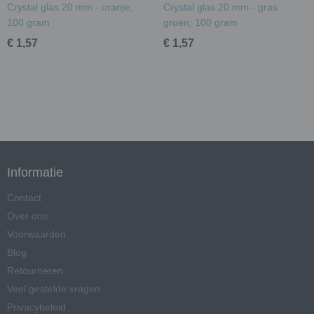
Crystal glas 20 mm - oranje;
Crystal glas 20 mm - gras
100 gram
groen; 100 gram
€ 1,57
€ 1,57
Informatie
Contact
Over ons
Voorwaarden
Blog
Retourneren
Veel gestelde vragen
Privacybeleid