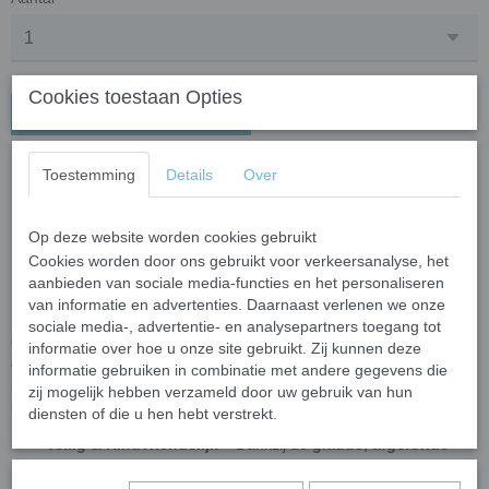
Cookies toestaan Opties
In winkelwagen
Crystal Glas
Toestemming
Details
Over
Mozaïeksteentjes 20 mm –
Op deze website worden cookies gebruikt
licht blauw
Cookies worden door ons gebruikt voor verkeersanalyse, het
aanbieden van sociale media-functies en het personaliseren
van informatie en advertenties. Daarnaast verlenen we onze
Breng kleur en elegantie in je mozaïekprojecten met deze luxe
sociale media-, advertentie- en analysepartners toegang tot
Crystal glas mozaïeksteentjes! Gemaakt van hoogwaardig
informatie over hoe u onze site gebruikt. Zij kunnen deze
gerecycled floatglas, zijn deze steentjes voorzien van een prachtige
informatie gebruiken in combinatie met andere gegevens die
kleurlaag aan de achterkant, waardoor ze een sprankelend en
zij mogelijk hebben verzameld door uw gebruik van hun
helder effect krijgen.
diensten of die u hen hebt verstrekt.
Veilig & Kindvriendelijk
– Dankzij de
gladde, afgeronde
randen
zijn deze steentjes perfect voor creatieve