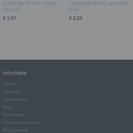
Crystal glas 20 mm - oranje;
Crystal glas 20 mm - goud; 100
100 gram
gram
€ 1,57
€ 2,24
Informatie
Contact
Over ons
Voorwaarden
Blog
Retourneren
Veel gestelde vragen
Privacybeleid