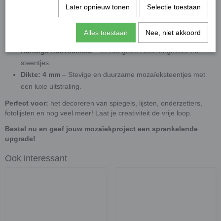
kinderprojecten (3+ onder toezicht).
Later opnieuw tonen
Selectie toestaan
Geschikt voor binnengebruik
– Deze
steentjes zijn niet UV-
bestendig, waardoor ze ideaal zijn voor binnenprojecten
Alles toestaan
Nee, niet akkoord
zonder direct zonlicht.
Handige hoeveelheid
– In 100 gram zitten ongeveer 26
steentjes.
Dikte: 4 mm
– Stevige en duurzame mozaïeksteentjes met
een luxe uitstraling.
Perfect voor:
het decoreren van spiegels, lijsten, onderzetters,
fotolijsten en nog veel meer! Laat je creativiteit de vrije loop.
Bestel nu en geef jouw mozaïekproject een sprankelende
upgrade!
Ook interessant