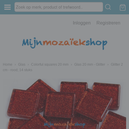
Inloggen
Registreren
Home
›
Glas
›
Colorful squares 20 mm
›
Glas 20 mm - Glitter
›
Glitter 2
cm - rood; 14 stuks