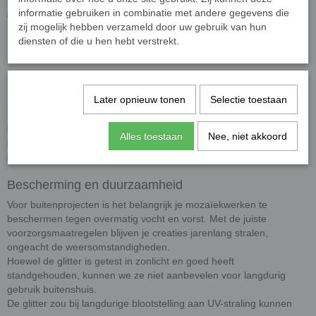
Afmetingen
informatie gebruiken in combinatie met andere gegevens die
zij mogelijk hebben verzameld door uw gebruik van hun
Afmetingen
: 20 x 20 mm groot en 4 mm dik.
diensten of die u hen hebt verstrekt.
Presentatie
: De steentjes worden los geleverd.
Levendige en kleurrijke ontwerpen
Later opnieuw tonen
Selectie toestaan
De glitter kristalglas mozaïeksteentjes voegen met hun intense
kleuren en glanzende afwerking een levendige uitstraling toe aan
elk project. Gebruik ze om randen, contouren, of grotere vlakken te
Alles toestaan
Nee, niet akkoord
accentueren. De glitter kristalglas mozaïeksteentjes geven je
creaties een unieke en elegante uitstraling.
Bescherming en duurzaamheid
Voor buitenprojecten is het belangrijk je mozaïekwerken te
beschermen tegen overmatig vocht en vorst. Met de juiste
voorzorgsmaatregelen blijven je creaties jarenlang stralen,
ongeacht de weersomstandigheden.
Hoewel de glitter is getest in zonlicht en goed heeft
standgehouden, kunnen we ze niet aanbevelen voor langdurig
gebruik buitenshuis.
De glitter zou bij langdurige blootstelling aan UV-straling kunnen