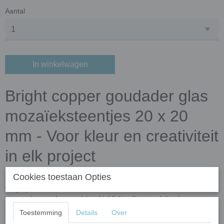
Aantal
In winkelwagen
Bright copper goudader glas
mozaïeksteentjes 20 x 20
mm - Voor kleur en creativiteit
in elk project
Cookies toestaan Opties
Goldlink Aventurine, onze goudader collectie (goldlink) is
vergelijkbaar met onze
klassiek
en
parelmoer
collecties met de
toevoeging van koperachtige highlights die overal doorheen
stromen. Aventurijn wordt toegevoegd aan het gesmolten glas om
Toestemming
Details
Over
rijke metaalachtige highlights en het uiterlijk van een halfedelsteen