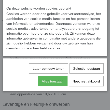
toe te voegen. Transparantie varieert van kleur tot kleur en er is
variatie per steentje dat leven en levendigheid verleent aan
Op deze website worden cookies gebruikt
mozaïekcreaties.
Cookies worden door ons gebruikt voor verkeersanalyse, het
aanbieden van sociale media-functies en het personaliseren
Waarom kiezen voor onze goudader glassteentjes?
van informatie en advertenties. Daarnaast verlenen we onze
sociale media-, advertentie- en analysepartners toegang tot
Hoogwaardige kwaliteit
: UV- en vorstbestendig, perfect voor
informatie over hoe u onze site gebruikt. Zij kunnen deze
binnen- en buitentoepassingen.
informatie gebruiken in combinatie met andere gegevens die
Gemakkelijk te verwerken
: Eenvoudig op maat te knippen
zij mogelijk hebben verzameld door uw gebruik van hun
met een
wieltjestang
, voor maximale flexibiliteit in ontwerp.
diensten of die u hen hebt verstrekt.
Veelzijdig gebruik
: Geschikt voor muren, vloeren, keukens,
badkamers, zwembaden, en meer. Ook ideaal voor
architectuur en creatieve hobbyprojecten.
Later opnieuw tonen
Selectie toestaan
Afmetingen
Alles toestaan
Nee, niet akkoord
Afmetingen
: 20 x 20 mm groot en 4 mm dik.
Presentatie
: Geleverd op papier of gaas per 25 steentjes, met
een oppervlakte van 10,6 x 10,6 cm.
Levendige en kleurrijke ontwerpen