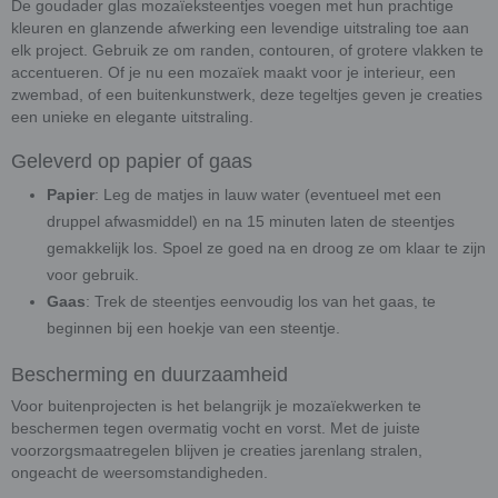
De goudader glas mozaïeksteentjes voegen met hun prachtige
kleuren en glanzende afwerking een levendige uitstraling toe aan
elk project. Gebruik ze om randen, contouren, of grotere vlakken te
accentueren. Of je nu een mozaïek maakt voor je interieur, een
zwembad, of een buitenkunstwerk, deze tegeltjes geven je creaties
een unieke en elegante uitstraling.
Geleverd op papier of gaas
Papier
: Leg de matjes in lauw water (eventueel met een
druppel afwasmiddel) en na 15 minuten laten de steentjes
gemakkelijk los. Spoel ze goed na en droog ze om klaar te zijn
voor gebruik.
Gaas
: Trek de steentjes eenvoudig los van het gaas, te
beginnen bij een hoekje van een steentje.
Bescherming en duurzaamheid
Voor buitenprojecten is het belangrijk je mozaïekwerken te
beschermen tegen overmatig vocht en vorst. Met de juiste
voorzorgsmaatregelen blijven je creaties jarenlang stralen,
ongeacht de weersomstandigheden.