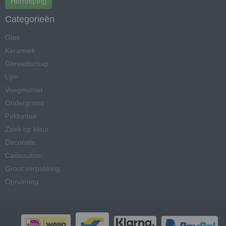
Herroeping
Categorieën
Glas
Keramiek
Gereedschap
Lijm
Voegmiddel
Ondergrond
Pakketten
Zoek op kleur
Decoratie
Cadeaubon
Groot verpakking
Opruiming