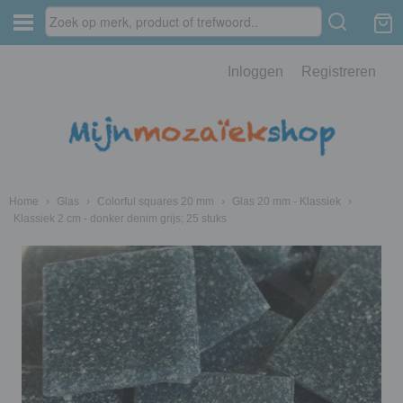
Inloggen
Registreren
Home
›
Glas
›
Colorful squares 20 mm
›
Glas 20 mm - Klassiek
›
Klassiek 2 cm - donker denim grijs; 25 stuks