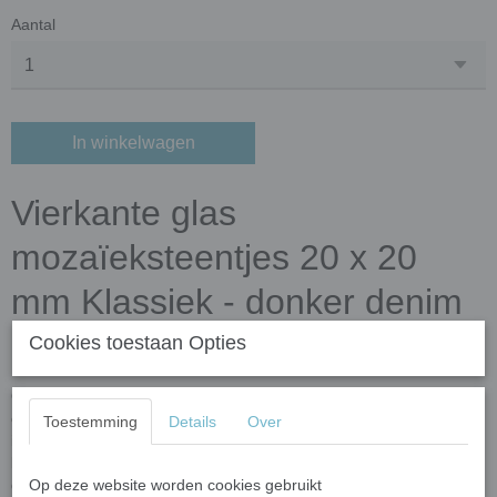
Aantal
In winkelwagen
Vierkante glas
mozaïeksteentjes 20 x 20
mm Klassiek - donker denim
grijs
Cookies toestaan Opties
Onze klassieke glassteentjes van 20 x 20 mm zijn zorgvuldig
ontworpen in Europa en vervaardigd in gespecialiseerde fabrieken
Toestemming
Details
Over
in China. Deze tegeltjes combineren kwaliteit en betaalbaarheid, en
bieden eindeloze mogelijkheden voor zowel functionele als
decoratieve toepassingen.
Op deze website worden cookies gebruikt