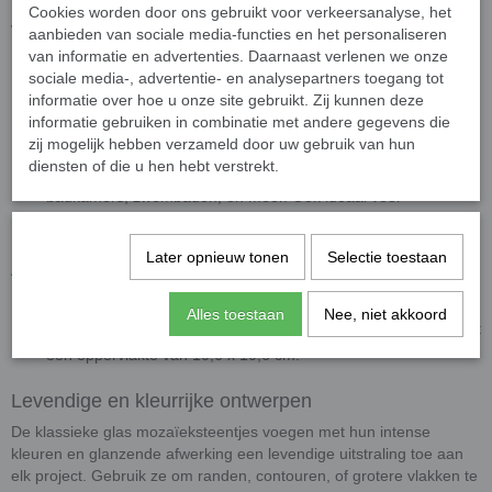
Cookies worden door ons gebruikt voor verkeersanalyse, het
Waarom kiezen voor onze klassieke glassteentjes?
aanbieden van sociale media-functies en het personaliseren
van informatie en advertenties. Daarnaast verlenen we onze
Hoogwaardige kwaliteit
: UV- en vorstbestendig, perfect voor
sociale media-, advertentie- en analysepartners toegang tot
binnen- en buitentoepassingen.
informatie over hoe u onze site gebruikt. Zij kunnen deze
Gemakkelijk te verwerken
: Eenvoudig op maat te knippen
informatie gebruiken in combinatie met andere gegevens die
zij mogelijk hebben verzameld door uw gebruik van hun
met een
wieltjestang
, voor maximale flexibiliteit in ontwerp.
diensten of die u hen hebt verstrekt.
Veelzijdig gebruik
: Geschikt voor muren, vloeren, keukens,
badkamers, zwembaden, en meer. Ook ideaal voor
architectuur en creatieve hobbyprojecten.
Later opnieuw tonen
Selectie toestaan
Afmetingen
Afmetingen
: 20 x 20 mm groot en 4 mm dik.
Alles toestaan
Nee, niet akkoord
Presentatie
: Geleverd op papier of gaas per 25 steentjes, met
een oppervlakte van 10,6 x 10,6 cm.
Levendige en kleurrijke ontwerpen
De klassieke glas mozaïeksteentjes voegen met hun intense
kleuren en glanzende afwerking een levendige uitstraling toe aan
elk project. Gebruik ze om randen, contouren, of grotere vlakken te