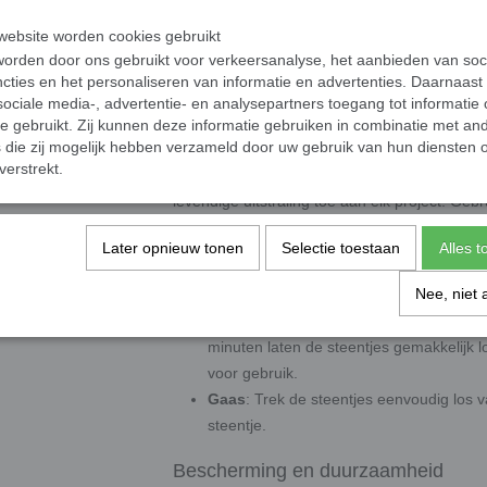
Afmetingen
ebsite worden cookies gebruikt
Afmetingen
: 20 x 20 mm groot en 4 mm
orden door ons gebruikt voor verkeersanalyse, het aanbieden van soc
Presentatie
: Geleverd op papier of gaas
cties en het personaliseren van informatie en advertenties. Daarnaast
ociale media-, advertentie- en analysepartners toegang tot informatie
10,6 cm.
te gebruikt. Zij kunnen deze informatie gebruiken in combinatie met an
die zij mogelijk hebben verzameld door uw gebruik van hun diensten o
Levendige en kleurrijke ontwerpen
verstrekt.
De klassieke glas mozaïeksteentjes voegen m
levendige uitstraling toe aan elk project. Geb
accentueren. Of je nu een mozaïek maakt voo
deze tegeltjes geven je creaties een unieke en
Later opnieuw tonen
Selectie toestaan
Alles 
Geleverd op papier of gaas
Nee, niet 
Papier
: Leg de matjes in lauw water (e
minuten laten de steentjes gemakkelijk l
voor gebruik.
Gaas
: Trek de steentjes eenvoudig los 
steentje.
Bescherming en duurzaamheid