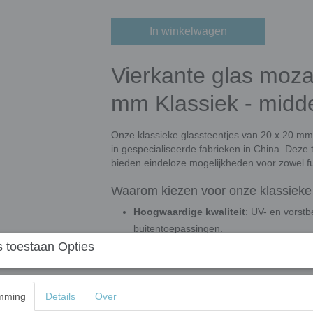
In winkelwagen
Vierkante glas moza
mm Klassiek - midde
Onze klassieke glassteentjes van 20 x 20 mm
in gespecialiseerde fabrieken in China. Deze 
bieden eindeloze mogelijkheden voor zowel fu
Waarom kiezen voor onze klassieke 
Hoogwaardige kwaliteit
: UV- en vorstb
buitentoepassingen.
 toestaan Opties
Gemakkelijk te verwerken
: Eenvoudig 
maximale flexibiliteit in ontwerp.
Veelzijdig gebruik
: Geschikt voor mur
meer. Ook ideaal voor architectuur en c
mming
Details
Over