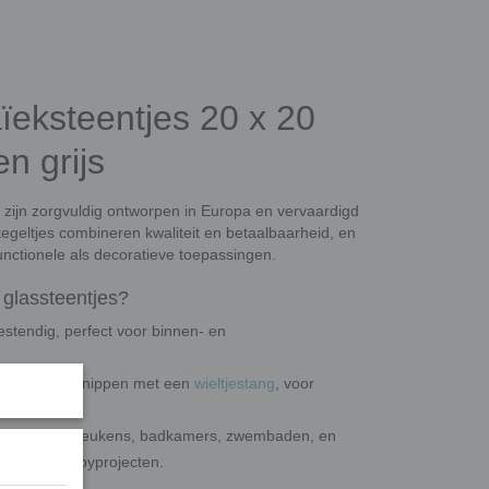
ïeksteentjes 20 x 20
n grijs
 zijn zorgvuldig ontworpen in Europa en vervaardigd
tegeltjes combineren kwaliteit en betaalbaarheid, en
nctionele als decoratieve toepassingen.
glassteentjes?
estendig, perfect voor binnen- en
op maat te knippen met een
wieltjestang
, voor
en, vloeren, keukens, badkamers, zwembaden, en
reatieve hobbyprojecten.