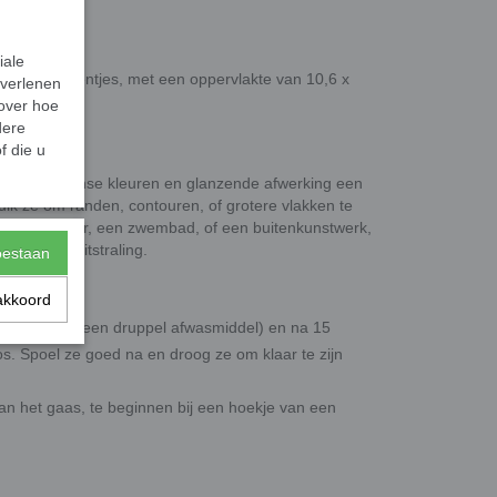
 dik.
iale
 per 25 steentjes, met een oppervlakte van 10,6 x
 verlenen
 over hoe
dere
f die u
et hun intense kleuren en glanzende afwerking een
ruik ze om randen, contouren, of grotere vlakken te
r je interieur, een zwembad, of een buitenkunstwerk,
 elegante uitstraling.
toestaan
akkoord
ventueel met een druppel afwasmiddel) en na 15
os. Spoel ze goed na en droog ze om klaar te zijn
van het gaas, te beginnen bij een hoekje van een