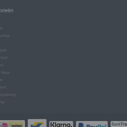
orieën
ek
schap
ddel
rond
en
 kleur
ie
bon
erpakking
ing