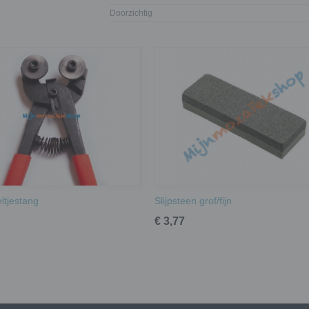
Doorzichtig
ltjestang
Slijpsteen grof/fijn
€ 3,77