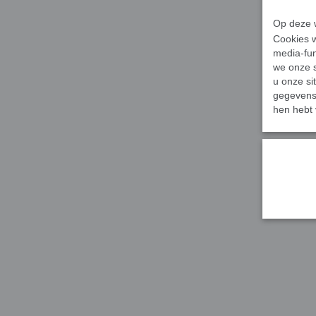
Op deze w
Cookies w
media-fun
we onze s
u onze si
gegevens 
hen hebt 