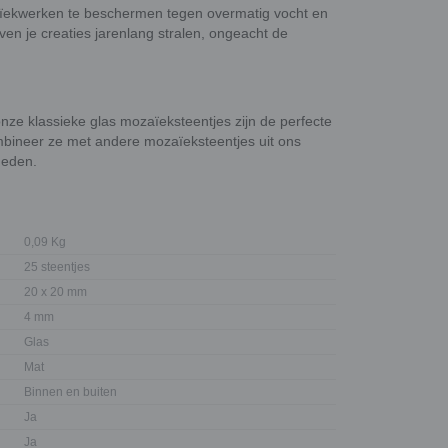
zaïekwerken te beschermen tegen overmatig vocht en
ven je creaties jarenlang stralen, ongeacht de
onze klassieke glas mozaïeksteentjes zijn de perfecte
mbineer ze met andere mozaïeksteentjes uit ons
heden.
0,09 Kg
25 steentjes
20 x 20 mm
4 mm
Glas
Mat
Binnen en buiten
Ja
Ja