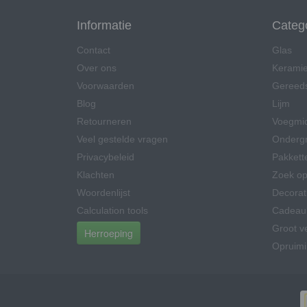
Informatie
Categ
Contact
Glas
Over ons
Kerami
Voorwaarden
Gereed
Blog
Lijm
Retourneren
Voegmi
Veel gestelde vragen
Onderg
Privacybeleid
Pakkett
Klachten
Zoek op
Woordenlijst
Decorat
Calculation tools
Cadeau
Groot v
Herroeping
Opruim