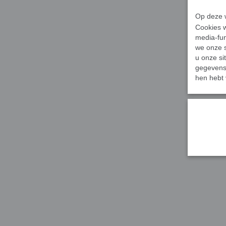
Op deze w
Cookies w
media-fun
we onze s
u onze si
gegevens 
hen hebt 