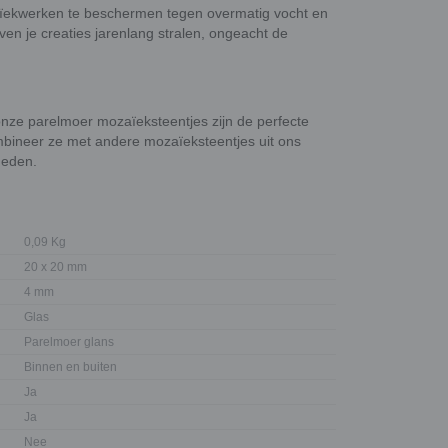
zaïekwerken te beschermen tegen overmatig vocht en
ven je creaties jarenlang stralen, ongeacht de
 onze parelmoer mozaïeksteentjes zijn de perfecte
mbineer ze met andere mozaïeksteentjes uit ons
heden.
0,09 Kg
20 x 20 mm
4 mm
Glas
Parelmoer glans
Binnen en buiten
Ja
Ja
Nee