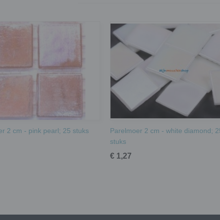
r 2 cm - pink pearl; 25 stuks
Parelmoer 2 cm - white diamond; 2
stuks
€ 1,27