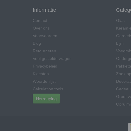
Informatie
Categ
Contact
Glas
Over ons
Kerami
Voorwaarden
Gereed
Blog
Lijm
Retourneren
Voegmi
Veel gestelde vragen
Onderg
Privacybeleid
Pakkett
Klachten
Zoek op
Woordenlijst
Decorat
Calculation tools
Cadeau
Groot v
Herroeping
Opruim