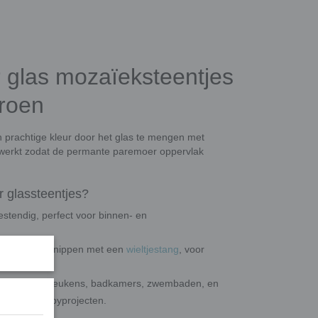
 glas mozaïeksteentjes
groen
 prachtige kleur door het glas te mengen met
werkt zodat de permante paremoer oppervlak
 glassteentjes?
estendig, perfect voor binnen- en
op maat te knippen met een
wieltjestang
, voor
en, vloeren, keukens, badkamers, zwembaden, en
reatieve hobbyprojecten.