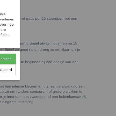
 dik.
iale
erd op papier of gaas per 25 steentjes, met een
 verlenen
 over hoe
dere
f die u
ventueel met een druppel afwasmiddel) en na 15
os. Spoel ze goed na en droog ze om klaar te zijn
toestaan
van het gaas, te beginnen bij een hoekje van een
akkoord
et hun intense kleuren en glanzende afwerking een
ruik ze om randen, contouren, of grotere vlakken te
r je interieur, een zwembad, of een buitenkunstwerk,
 elegante uitstraling.