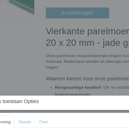
In winkelwagen
Vierkante parelmoer
20 x 20 mm - jade 
Onze parelmoer mozaïeksteentjes krijgen hun
mineraal. Naderhand worden de steentjes be
krijgen.
Waarom kiezen voor onze parelmoer
Hoogwaardige kwaliteit
: UV- en vorstb
buitentoepassingen.
 toestaan Opties
Gemakkelijk te verwerken
: Eenvoudig 
maximale flexibiliteit in ontwerp.
Veelzijdig gebruik
: Geschikt voor mur
mming
Details
Over
meer. Ook ideaal voor architectuur en c