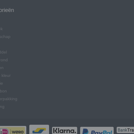
orieën
ek
schap
ddel
rond
en
 kleur
ie
bon
erpakking
ing