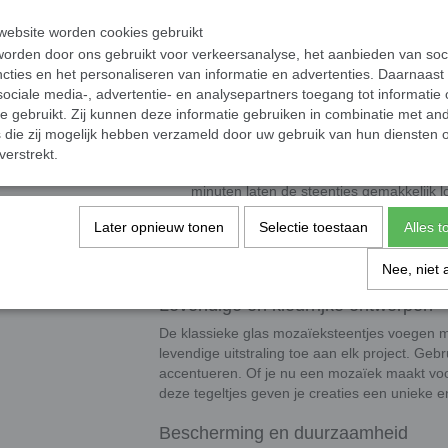
Afmetingen
ebsite worden cookies gebruikt
Afmetingen
: 20 x 20 mm groot en 4 mm
orden door ons gebruikt voor verkeersanalyse, het aanbieden van soc
Presentatie
: De steentjes worden gelev
cties en het personaliseren van informatie en advertenties. Daarnaast
ociale media-, advertentie- en analysepartners toegang tot informatie
oppervlakte van 10,6 x 10,6 cm.
te gebruikt. Zij kunnen deze informatie gebruiken in combinatie met an
die zij mogelijk hebben verzameld door uw gebruik van hun diensten o
Geleverd op papier of gaas
verstrekt.
Papier
: Leg de matjes in lauw water (e
minuten laten de steentjes gemakkelijk l
voor gebruik.
Later opnieuw tonen
Selectie toestaan
Alles 
Gaas
: Trek de steentjes eenvoudig los 
steentje.
Nee, niet 
Levendige en kleurrijke ontwerpen
De klassieke glas mozaïeksteentjes voegen m
levendige uitstraling toe aan elk project. Geb
accentueren. Of je nu een mozaïek maakt voo
deze tegeltjes geven je creaties een unieke en
Bescherming en duurzaamheid