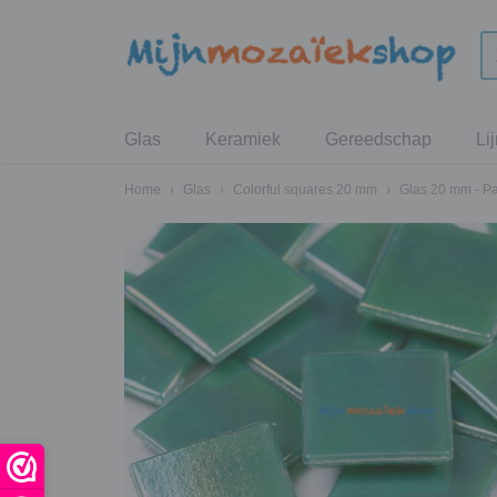
Glas
Keramiek
Gereedschap
Li
Home
›
Glas
›
Colorful squares 20 mm
›
Glas 20 mm - P