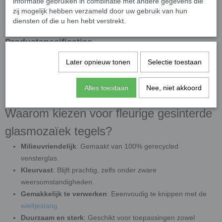
informatie gebruiken in combinatie met andere gegevens die
intens en levendig zijn. De diverse tinten en tonen maken deze
zij mogelijk hebben verzameld door uw gebruik van hun
tegels een uitstekende keuze voor mozaïekwerk voor
zowel
diensten of die u hen hebt verstrekt.
beginners als gevorderden
Productspecificaties
Afmetingen
: 8 mm vierkant, 4 mm dik
Later opnieuw tonen
Selectie toestaan
Verpakkingseenheid
: Geleverd per
50 gram
circa 85
stuks
Oppervlak: Parelmoer
Alles toestaan
Nee, niet akkoord
Kleuren
: Diverse fleurige kleuren
Waarom kiezen voor fleurige gesinterde
glasmozaïek tegels?
Milieuvriendelijk
: Gemaakt van 100% gerecycled
vensterglas.
Kleurvast
: Blijft prachtig, zelfs onder zware
weersomstandigheden.
Gemakkelijk te verwerken
: Eeenvoudig te knippen met de
wieltjestang
Duurzaam en sterk
: Geschikt voor toepassingen zowel