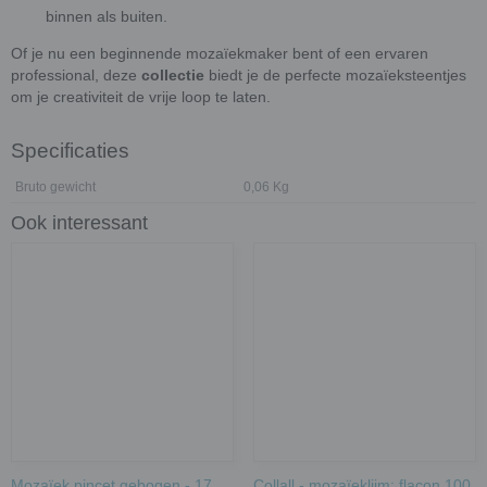
binnen als buiten.
Of je nu een beginnende mozaïekmaker bent of een ervaren
professional, deze
collectie
biedt je de perfecte mozaïeksteentjes
om je creativiteit de vrije loop te laten.
Specificaties
Bruto gewicht
0,06 Kg
Ook interessant
Mozaïek pincet gebogen - 17
Collall - mozaïeklijm; flacon 100