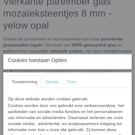
Vierkante parelmoer glas
mozaïeksteentjes 8 mm -
yelow opal
Ontdek de schoonheid en duurzaamheid van onze
gesinterde
glasmozaïek tegels
. Gemaakt van
100% gerecycled glas
en
gekleurd met natuurlijke
minerale oxiden
, zijn deze handgemaakte
tegels niet alleen een milieuvriendelijke keuze, maar ook een
Cookies toestaan Opties
prachtige aanvulling voor jouw mozaïekprojecten.
De
8 mm vierkante mozaïeksteentjes
worden zorgvuldig
gestempeld en gegloeid in een
oven,
wat resulteert in een sterke
Toestemming
Details
Over
en duurzame tegel met uitstekende
kleurvastheid
– zelfs bij
extreme weersomstandigheden. Ze zijn
UVA- en
vorstbestendig
,
waardoor ze perfect zijn voor zowel binnen- als
Op deze website worden cookies gebruikt
buitentoepassingen.
Cookies worden door ons gebruikt voor verkeersanalyse, het
aanbieden van sociale media-functies en het personaliseren
Dankzij het gesinterde productieproces zijn deze mozaïeksteentjes
van informatie en advertenties. Daarnaast verlenen we onze
gemakkelijk met een wieltjes-kniptang te knippen. De
sociale media-, advertentie- en analysepartners toegang tot
mozaïeksteentjes hebben een
parelmoer glad, egale oppervlak
informatie over hoe u onze site gebruikt. Zij kunnen deze
dat het licht prachtig reflecteert en breekt, waardoor de kleuren