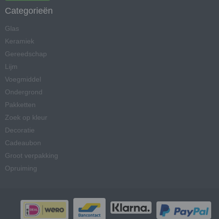
Categorieën
Glas
Keramiek
Gereedschap
Lijm
Voegmiddel
Ondergrond
Pakketten
Zoek op kleur
Decoratie
Cadeaubon
Groot verpakking
Opruiming