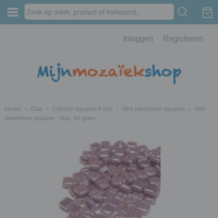
Inloggen
Registreren
Home
›
Glas
›
Colorful squares 8 mm
›
Mini parelmoer squares
›
Mini
parelmoer squares - lilac; 50 gram