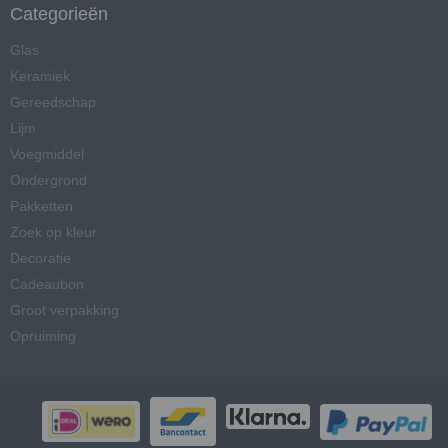
Categorieën
Glas
Keramiek
Gereedschap
Lijm
Voegmiddel
Ondergrond
Pakketten
Zoek op kleur
Decoratie
Cadeaubon
Groot verpakking
Opruiming