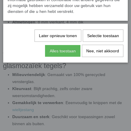
beginners als gevorderden
zij mogelijk hebben verzameld door uw gebruik van hun
diensten of die u hen hebt verstrekt.
Productspecificaties
Afmetingen
: 8 mm vierkant, 4 mm dik
Verpakkingseenheid
: Geleverd per
50 gram
circa 85
stuks
Later opnieuw tonen
Selectie toestaan
Oppervlak: Parelmoer
Kleuren
: Diverse fleurige kleuren
Alles toestaan
Nee, niet akkoord
Waarom kiezen voor fleurige gesinterde
glasmozaïek tegels?
Milieuvriendelijk
: Gemaakt van 100% gerecycled
vensterglas.
Kleurvast
: Blijft prachtig, zelfs onder zware
weersomstandigheden.
Gemakkelijk te verwerken
: Eeenvoudig te knippen met de
wieltjestang
Duurzaam en sterk
: Geschikt voor toepassingen zowel
binnen als buiten.