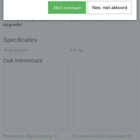
Stevige en duurzame mozaïeksteentjes met een luxe
Alles toestaan
Nee, niet akkoord
uitstraling.
Laat je creativiteit de vrije loop.
Bestel nu en geef jouw mozaïekproject een sprankelende
upgrade!
Specificaties
Bruto gewicht
0,07 Kg
Ook interessant
Parelmoer ellips bombay; 6
Parelmoer ellips malediven; 6