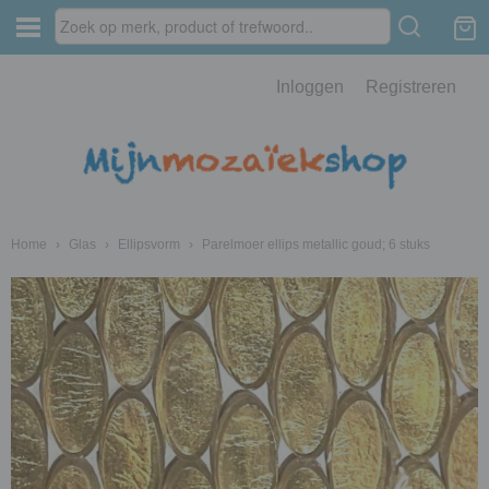
Inloggen
Registreren
Home
›
Glas
›
Ellipsvorm
›
Parelmoer ellips metallic goud; 6 stuks