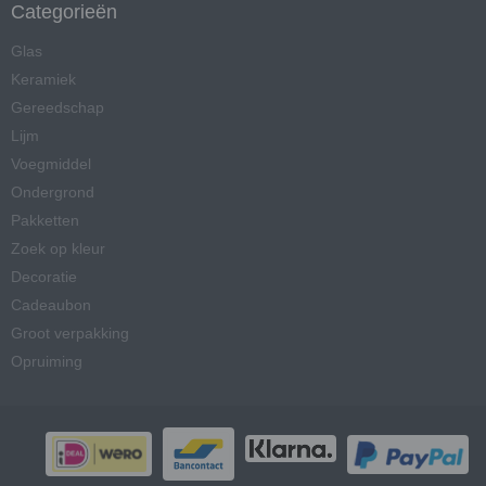
Categorieën
Glas
Keramiek
Gereedschap
Lijm
Voegmiddel
Ondergrond
Pakketten
Zoek op kleur
Decoratie
Cadeaubon
Groot verpakking
Opruiming