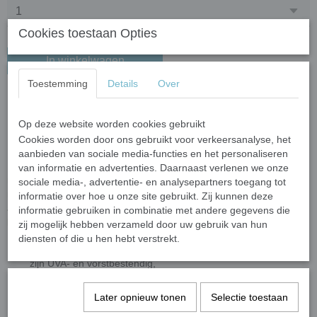
Cookies toestaan Opties
In winkelwagen
Toestemming
Details
Over
Parelmoer ellips metallic
Op deze website worden cookies gebruikt
mozaïeksteentjes – goud
Cookies worden door ons gebruikt voor verkeersanalyse, het
aanbieden van sociale media-functies en het personaliseren
Breng kleur en elegantie in je mozaïekprojecten met deze luxe glas
van informatie en advertenties. Daarnaast verlenen we onze
mozaïeksteentjes! Deze steentjes zijn voorzien van een prachtige
sociale media-, advertentie- en analysepartners toegang tot
metallic kleurlaag aan de achterkant en een parelmoer afwerking
informatie over hoe u onze site gebruikt. Zij kunnen deze
aan de bovenkant, waardoor ze een sprankelend en helder effect
informatie gebruiken in combinatie met andere gegevens die
krijgen.
zij mogelijk hebben verzameld door uw gebruik van hun
diensten of die u hen hebt verstrekt.
Geschikt voor binnen- en buitengebruik
– Deze
steentjes
zijn UVA- en vorstbestendig,
Afmeting
– 20 x 48 mm,
Dikte:
7 mm.
Later opnieuw tonen
Selectie toestaan