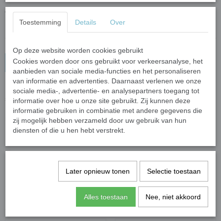
Aantal
Toestemming
Details
Over
Op deze website worden cookies gebruikt
Cookies worden door ons gebruikt voor verkeersanalyse, het
In winkelwagen
aanbieden van sociale media-functies en het personaliseren
van informatie en advertenties. Daarnaast verlenen we onze
Leuke figuren in fleurige kleuren. Hartjes, bloemen, vlinders,
sociale media-, advertentie- en analysepartners toegang tot
sterren en maantjes.
informatie over hoe u onze site gebruikt. Zij kunnen deze
De figuren hebben en afmeting van 20-30 mm en een dikte van 4
informatie gebruiken in combinatie met andere gegevens die
mm.
zij mogelijk hebben verzameld door uw gebruik van hun
Leuke accenten om je mozaïek op te fleuren.
diensten of die u hen hebt verstrekt.
In 50 gram zitten ongeveer 17 steentjes.
Specificaties
Later opnieuw tonen
Selectie toestaan
Netto gewicht
0,10 Kg
Bruto gewicht
0,11 Kg
Alles toestaan
Nee, niet akkoord
Ook interessant