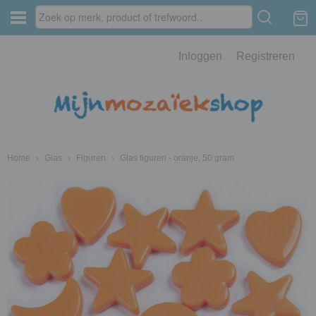
Inloggen
Registreren
Home
›
Glas
›
Figuren
›
Glas figuren - oranje; 50 gram