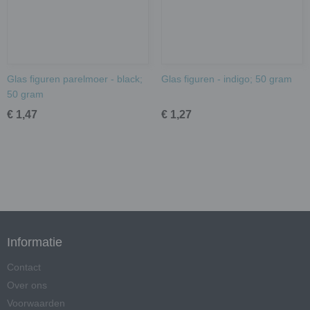
Glas figuren parelmoer - black;
Glas figuren - indigo; 50 gram
50 gram
€ 1,47
€ 1,27
Informatie
Contact
Over ons
Voorwaarden