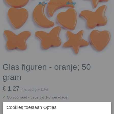
Glas figuren - oranje; 50
gram
€ 1,27
(inclusief btw 21%)
✓
Op voorraad
- Levertijd 1-3 werkdagen
Koop 3 stuks voor € 1,21 per stuk en bespaar € 0,18
Cookies toestaan Opties
Koop 5 stuks voor € 1,14 per stuk en bespaar € 0,65