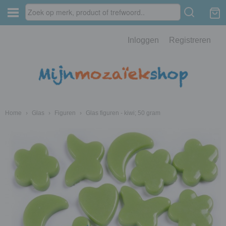
Inloggen
Registreren
Home
›
Glas
›
Figuren
›
Glas figuren - kiwi; 50 gram