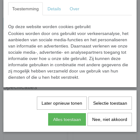
Toestemming
Details
Over
In winkelwagen
Op deze website worden cookies gebruikt
Cookies worden door ons gebruikt voor verkeersanalyse, het
aanbieden van sociale media-functies en het personaliseren
Leuke figuren in fleurige kleuren. Hartjes, bloemen, vlinders,
van informatie en advertenties. Daarnaast verlenen we onze
sterren en maantjes.
sociale media-, advertentie- en analysepartners toegang tot
De figuren hebben en afmeting van 20-30 mm en een dikte van 4
informatie over hoe u onze site gebruikt. Zij kunnen deze
mm.
informatie gebruiken in combinatie met andere gegevens die
Leuke accenten om je mozaïek op te fleuren.
zij mogelijk hebben verzameld door uw gebruik van hun
In 50 gram zitten ongeveer 17 steentjes.
diensten of die u hen hebt verstrekt.
Specificaties
Netto gewicht
0,10 Kg
Later opnieuw tonen
Selectie toestaan
Bruto gewicht
0,11 Kg
Ook interessant
Alles toestaan
Nee, niet akkoord