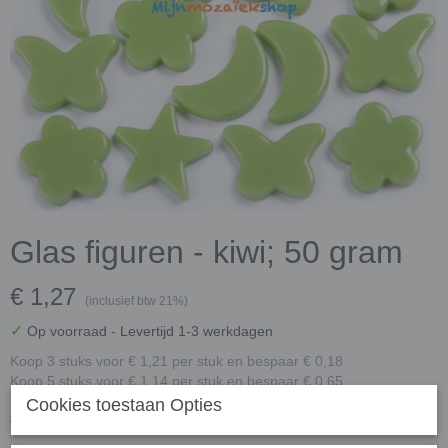
Glas figuren - kiwi; 50 gram
€ 1,27
(inclusief btw 21%)
✓
Op voorraad
- Levertijd 1-3 werkdagen
Koop 3 stuks voor € 1,21 per stuk en bespaar € 0,18
Koop 5 stuks voor € 1,14 per stuk en bespaar € 0,65
Cookies toestaan Opties
Aantal