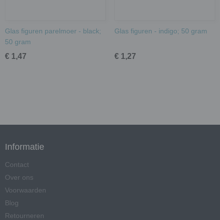
Glas figuren parelmoer - black;
Glas figuren - indigo; 50 gram
50 gram
€ 1,47
€ 1,27
Informatie
Contact
Over ons
Voorwaarden
Blog
Retourneren