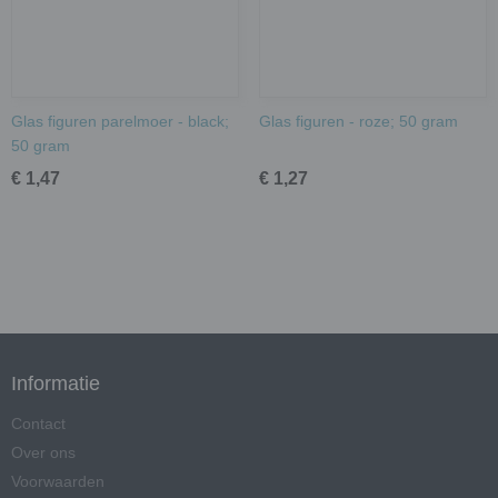
Glas figuren parelmoer - black;
Glas figuren - roze; 50 gram
50 gram
€ 1,47
€ 1,27
Informatie
Contact
Over ons
Voorwaarden