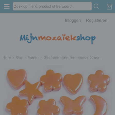
Inloggen
Registreren
Home
›
Glas
›
Figuren
›
Glas figuren parelmoer - orange; 50 gram