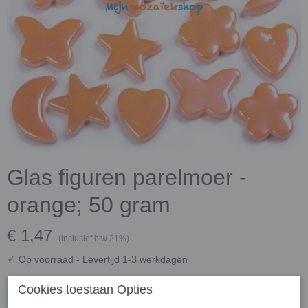
Glas figuren parelmoer -
orange; 50 gram
€ 1,47
(inclusief btw 21%)
✓
Op voorraad
- Levertijd 1-3 werkdagen
Koop 3 stuks voor € 1,40 per stuk en bespaar € 0,21
Cookies toestaan Opties
Koop 5 stuks voor € 1,32 per stuk en bespaar € 0,75