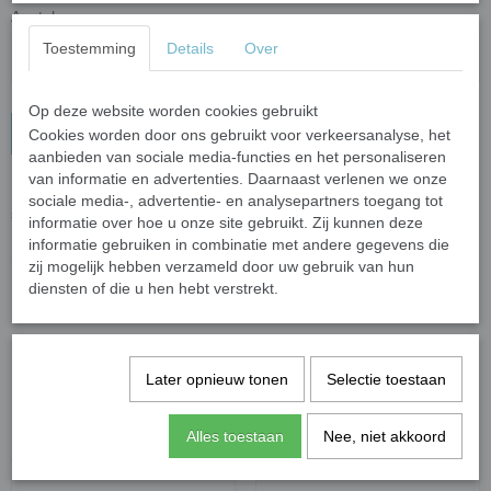
Aantal
Toestemming
Details
Over
Op deze website worden cookies gebruikt
In winkelwagen
Cookies worden door ons gebruikt voor verkeersanalyse, het
aanbieden van sociale media-functies en het personaliseren
van informatie en advertenties. Daarnaast verlenen we onze
Leuke figuren in fleurige kleuren. Hartjes, bloemen, vlinders,
sociale media-, advertentie- en analysepartners toegang tot
sterren en maantjes.
informatie over hoe u onze site gebruikt. Zij kunnen deze
De figuren hebben en afmeting van 20-30 mm en een dikte van 4
informatie gebruiken in combinatie met andere gegevens die
mm.
zij mogelijk hebben verzameld door uw gebruik van hun
Leuke accenten om je mozaïek op te fleuren.
diensten of die u hen hebt verstrekt.
In 50 gram zitten ongeveer 17 steentjes.
Specificaties
Later opnieuw tonen
Selectie toestaan
Netto gewicht
0,10 Kg
Bruto gewicht
0,11 Kg
Alles toestaan
Nee, niet akkoord
Ook interessant