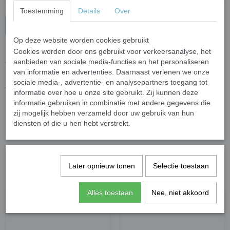
Toestemming
Details
Over
In winkelwagen
Op deze website worden cookies gebruikt
Cookies worden door ons gebruikt voor verkeersanalyse, het
Mix van glanzende, matte en geïridiseerde steentjes van
aanbieden van sociale media-functies en het personaliseren
verschillinde kleuren.
van informatie en advertenties. Daarnaast verlenen we onze
50 gram (circa 34 steentjes) met een dikte van 6 mm.
sociale media-, advertentie- en analysepartners toegang tot
Voor het knippen van de steentjes raden wij de
wieltjestang
aan.
informatie over hoe u onze site gebruikt. Zij kunnen deze
informatie gebruiken in combinatie met andere gegevens die
zij mogelijk hebben verzameld door uw gebruik van hun
diensten of die u hen hebt verstrekt.
Specificaties
Productcode leverancier
Optic Drops Black Magic 12 mm
Bruto gewicht
0,06 Kg
Later opnieuw tonen
Selectie toestaan
Ook interessant
Alles toestaan
Nee, niet akkoord