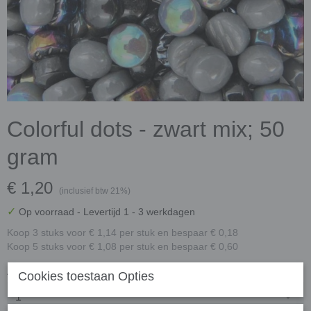
Colorful dots - zwart mix; 50
gram
€ 1,20
(inclusief btw 21%)
✓
Op voorraad
- Levertijd 1 - 3 werkdagen
Koop 3 stuks voor € 1,14 per stuk en bespaar € 0,18
Koop 5 stuks voor € 1,08 per stuk en bespaar € 0,60
Aantal
Cookies toestaan Opties