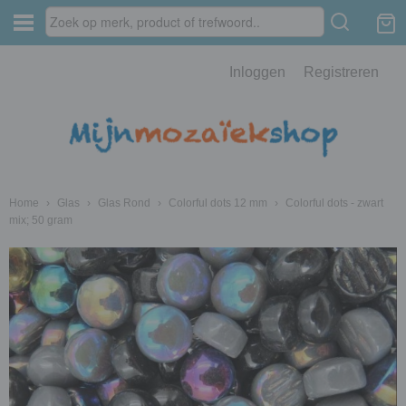
Inloggen
Registreren
Home
›
Glas
›
Glas Rond
›
Colorful dots 12 mm
›
Colorful dots - zwart
mix; 50 gram