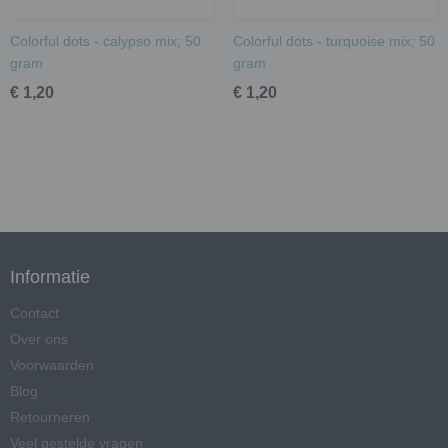
Colorful dots - calypso mix; 50
Colorful dots - turquoise mix; 50
gram
gram
€ 1,20
€ 1,20
Informatie
Contact
Over ons
Voorwaarden
Blog
Retourneren
Veel gestelde vragen