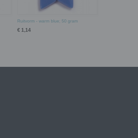
Ruitvorm - warm blue; 50 gram
€ 1,14