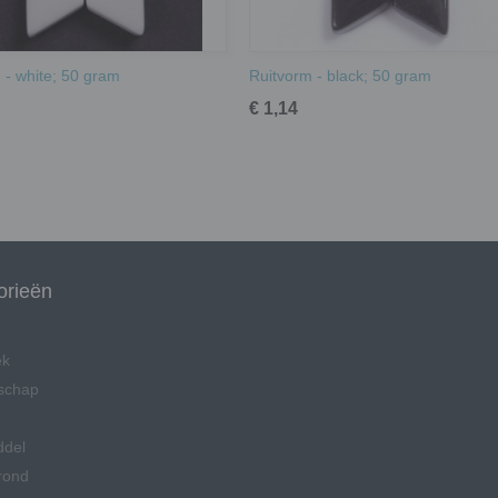
 - white; 50 gram
Ruitvorm - black; 50 gram
€ 1,14
orieën
ek
schap
ddel
rond