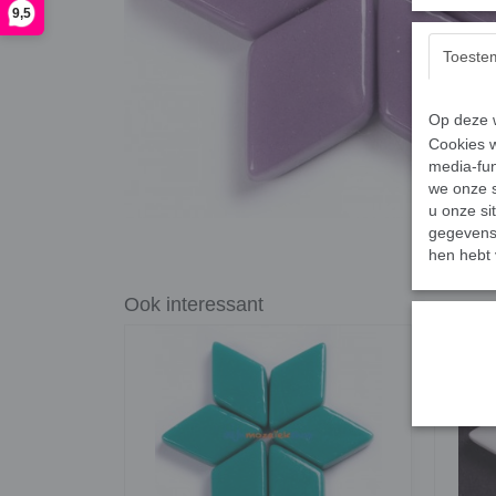
9,5
Toeste
Op deze w
Cookies w
media-fun
we onze s
u onze si
gegevens 
hen hebt 
Ook interessant