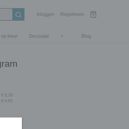
Inloggen
Registreren
 op kleur
Decoratie
+
Blog
 gram
 € 0,18
 € 0,55