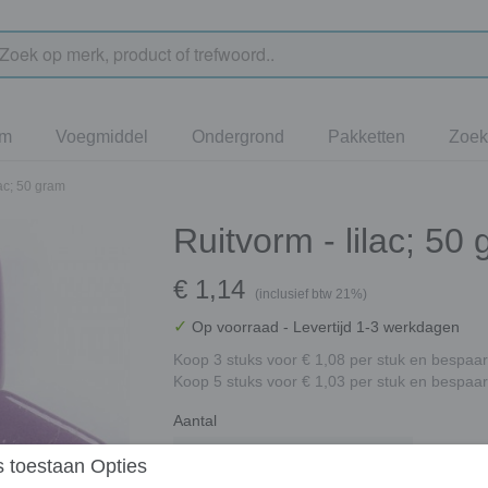
jm
Voegmiddel
Ondergrond
Pakketten
Zoek
lac; 50 gram
Ruitvorm - lilac; 50
€ 1,14
(inclusief btw 21%)
✓
Op voorraad
- Levertijd 1-3 werkdagen
Koop 3 stuks voor € 1,08 per stuk en bespaar
Koop 5 stuks voor € 1,03 per stuk en bespaar
Aantal
 toestaan Opties