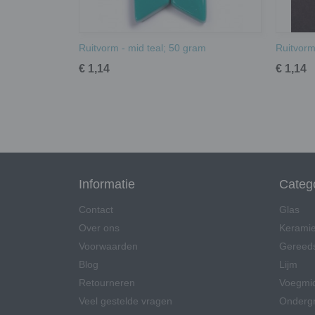
Ruitvorm - mid teal; 50 gram
Ruitvorm
€ 1,14
€ 1,14
Informatie
Categ
Contact
Glas
Over ons
Kerami
Voorwaarden
Gereed
Blog
Lijm
Retourneren
Voegmi
Veel gestelde vragen
Onderg