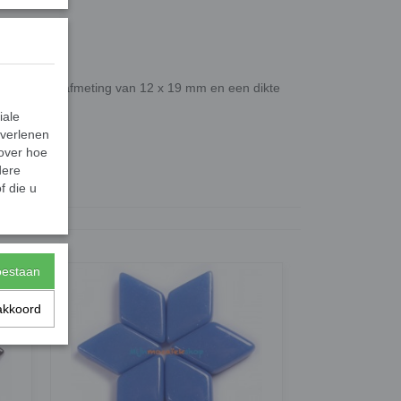
 hebben een afmeting van 12 x 19 mm en een dikte
iale
 verlenen
 over hoe
dere
f die u
0,05 Kg
0,06 Kg
toestaan
akkoord