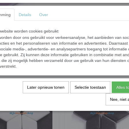
In winkelwagen
mming
Details
Over
Fleurige ruitvormige steentjes. De steentjes
ebsite worden cookies gebruikt
van 6 mm.
orden door ons gebruikt voor verkeersanalyse, het aanbieden van soc
In 50 gram zitten ongeveer 24 steentjes.
cties en het personaliseren van informatie en advertenties. Daarnaast
ociale media-, advertentie- en analysepartners toegang tot informatie
Specificaties
te gebruikt. Zij kunnen deze informatie gebruiken in combinatie met an
die zij mogelijk hebben verzameld door uw gebruik van hun diensten o
Netto gewicht
verstrekt.
Bruto gewicht
Later opnieuw tonen
Selectie toestaan
Alles 
Nee, niet 