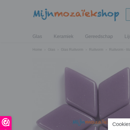
Glas
Keramiek
Gereedschap
Li
Home
›
Glas
›
Glas Ruitvorm
›
Ruitvorm
›
Ruitvorm - li
Cookies