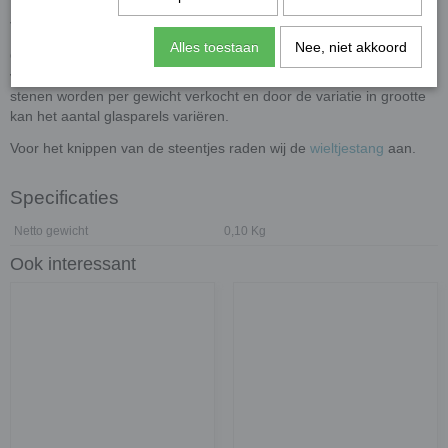
Toepassingen
Alles toestaan
Nee, niet akkoord
Onze glasstenen zijn ideaal voor mozaïekwerk, maar ook perfect
voor andere creatieve knutsel- en decoratieprojecten. Let op: de
stenen worden per gewicht verkocht en door de variatie in grootte
kan het aantal glasparels variëren.
Voor het knippen van de steentjes raden wij de
wieltjestang
aan.
Specificaties
Netto gewicht
0,10 Kg
Ook interessant