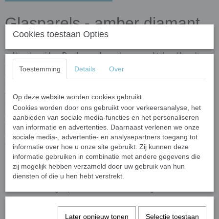
Glasparels - amber diamant
Cookies toestaan Opties
Deze mooie glasparels zijn vervaardigd uit
gerecycled glas
en
gekleurde oxiden. De glasparels worden gemaakt door klomples
gesmoten glas (nuggets) op een transportband te laten vallen die
Toestemming
Details
Over
door een oven wordt geleid. In de oven krijgen de glasparels hun
uiteindelike vorm. Door het unieke fabricageproces kunnen de
vorm en afmeting van de glasparels variëren. Ze hebben een
Op deze website worden cookies gebruikt
semi-ronde vorm
met een bolle bovenkant en een platte
Cookies worden door ons gebruikt voor verkeersanalyse, het
onderkant. Elke steen heeft een
dikte van ongeveer 6 mm
en een
aanbieden van sociale media-functies en het personaliseren
diameter van 16-20 mm
. Door het productieproces kunnen vorm
van informatie en advertenties. Daarnaast verlenen we onze
en grootte variëren per batch, wat zorgt voor een uniek,
sociale media-, advertentie- en analysepartners toegang tot
ambachtelijk karakter.
informatie over hoe u onze site gebruikt. Zij kunnen deze
informatie gebruiken in combinatie met andere gegevens die
Glasparels hebben wij in 3 grootte categorieën:
zij mogelijk hebben verzameld door uw gebruik van hun
diensten of die u hen hebt verstrekt.
Mini glasparels variërend tussen ongeveer 10 en 13 mm;
Standaard glasparels variërend tussen ongeveer 16 en 20
mm;
XL-glasparels variërend tussen ongeveer 30 en 36 mm.
Later opnieuw tonen
Selectie toestaan