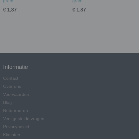
gram
gram
€ 1,87
€ 1,87
Informatie
Contact
Over ons
Voorwaarden
Blog
Retourneren
Veel gestelde vragen
Privacybeleid
Klachten