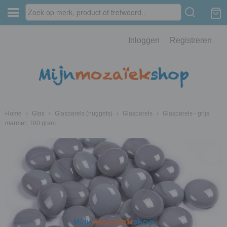
Inloggen
Registreren
Home
›
Glas
›
Glasparels (nuggets)
›
Glasparels
›
Glasparels - grijs
marmer; 100 gram