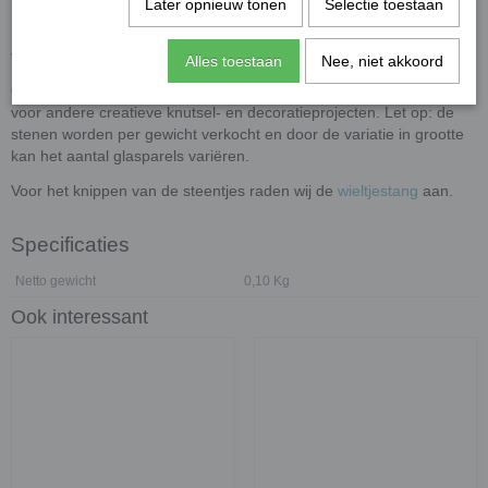
Later opnieuw tonen
Selectie toestaan
XL-glasparels variërend tussen ongeveer 30 en 36 mm.
Toepassingen
Alles toestaan
Nee, niet akkoord
Onze glasstenen zijn ideaal voor mozaïekwerk, maar ook perfect
voor andere creatieve knutsel- en decoratieprojecten. Let op: de
stenen worden per gewicht verkocht en door de variatie in grootte
kan het aantal glasparels variëren.
Voor het knippen van de steentjes raden wij de
wieltjestang
aan.
Specificaties
Netto gewicht
0,10 Kg
Ook interessant