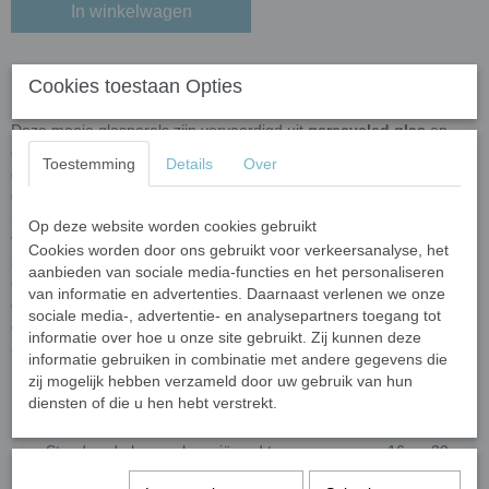
In winkelwagen
Glasparels - grijs marmer
Cookies toestaan Opties
Deze mooie glasparels zijn vervaardigd uit
gerecycled glas
en
gekleurde oxiden. De glasparels worden gemaakt door klomples
Toestemming
Details
Over
gesmoten glas (nuggets) op een transportband te laten vallen die
door een oven wordt geleid. In de oven krijgen de glasparels hun
uiteindelike vorm. Door het unieke fabricageproces kunnen de
Op deze website worden cookies gebruikt
vorm en afmeting van de glasparels variëren. Ze hebben een
Cookies worden door ons gebruikt voor verkeersanalyse, het
semi-ronde vorm
met een bolle bovenkant en een platte
aanbieden van sociale media-functies en het personaliseren
onderkant. Elke steen heeft een
dikte van ongeveer 6 mm
en een
van informatie en advertenties. Daarnaast verlenen we onze
diameter van 16-20 mm
. Door het productieproces kunnen vorm
sociale media-, advertentie- en analysepartners toegang tot
en grootte variëren per batch, wat zorgt voor een uniek,
informatie over hoe u onze site gebruikt. Zij kunnen deze
ambachtelijk karakter.
informatie gebruiken in combinatie met andere gegevens die
zij mogelijk hebben verzameld door uw gebruik van hun
Glasparels hebben wij in 3 grootte categorieën:
diensten of die u hen hebt verstrekt.
Mini glasparels variërend tussen ongeveer 10 en 13 mm;
Standaard glasparels variërend tussen ongeveer 16 en 20
mm;