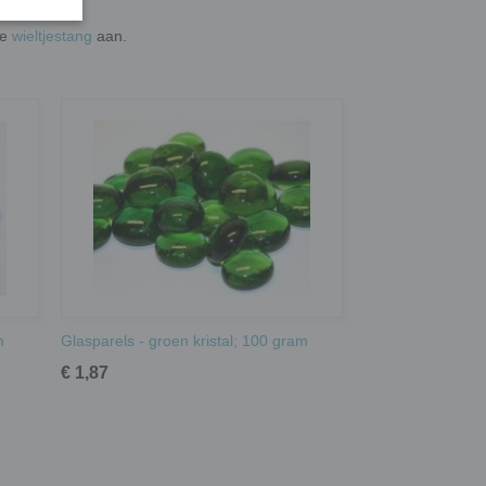
de
wieltjestang
aan.
m
Glasparels - groen kristal; 100 gram
€ 1,87