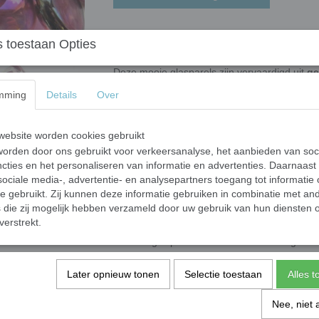
Glasparels - amethi
 toestaan Opties
Deze mooie glasparels zijn vervaardigd uit
ge
worden gemaakt door klomples gesmoten glas 
mming
Details
Over
door een oven wordt geleid. In de oven krijge
unieke fabricageproces kunnen de vorm en af
semi-ronde vorm
met een bolle bovenkant en
ebsite worden cookies gebruikt
van ongeveer 6 mm
en een
diameter van 
orden door ons gebruikt voor verkeersanalyse, het aanbieden van soc
grootte variëren per batch, wat zorgt voor een
cties en het personaliseren van informatie en advertenties. Daarnaast
ociale media-, advertentie- en analysepartners toegang tot informatie
Glasparels hebben wij in 3 grootte c
te gebruikt. Zij kunnen deze informatie gebruiken in combinatie met an
Mini glasparels variërend tussen ongev
die zij mogelijk hebben verzameld door uw gebruik van hun diensten o
verstrekt.
Standaard glasparels variërend tussen
XL-glasparels variërend tussen ongeve
Toepassingen
Later opnieuw tonen
Selectie toestaan
Alles 
Onze glasstenen zijn ideaal voor mozaïekwerk
Nee, niet 
en decoratieprojecten. Let op: de stenen word