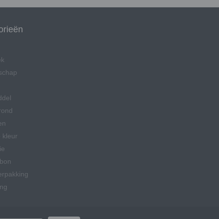
orieën
ek
schap
ddel
rond
en
 kleur
ie
bon
erpakking
ing