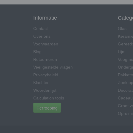
Informatie
Categ
Contact
Glas
Over ons
Kerami
Voorwaarden
Gereed
Blog
Lijm
Retourneren
Voegmi
Veel gestelde vragen
Onderg
Privacybeleid
Pakkett
Klachten
Zoek op
Woordenlijst
Decorat
Calculation tools
Cadeau
Groot v
Herroeping
Opruim