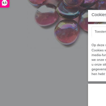
9,5
Cookies
Toeste
Op deze w
Cookies w
media-fun
we onze s
u onze si
gegevens 
hen hebt 