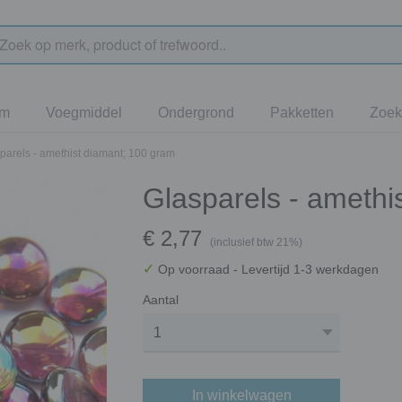
jm
Voegmiddel
Ondergrond
Pakketten
Zoek
parels - amethist diamant; 100 gram
Glasparels - amethi
€ 2,77
(inclusief btw 21%)
✓
Op voorraad
- Levertijd 1-3 werkdagen
Aantal
In winkelwagen