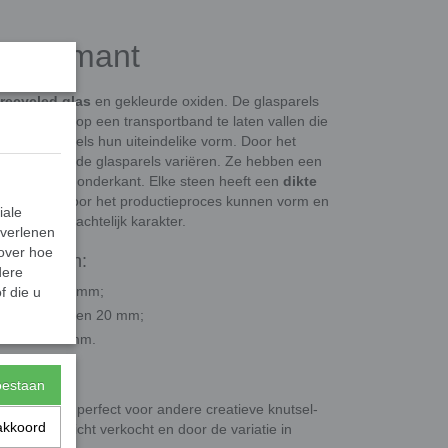
st diamant
recycled glas
en gekleurde oxiden. De glasparels
(nuggets) op een transportband te laten vallen die
n de glasparels hun uiteindelike vorm. Door het
meting van de glasparels variëren. Ze hebben een
 een platte onderkant. Elke steen heeft een
dikte
16-20 mm
. Door het productieproces kunnen vorm en
iale
 uniek, ambachtelijk karakter.
 verlenen
 over hoe
ategorieën:
dere
eer 10 en 13 mm;
f die u
 ongeveer 16 en 20 mm;
er 30 en 36 mm.
toestaan
, maar ook perfect voor andere creatieve knutsel-
akkoord
en per gewicht verkocht en door de variatie in