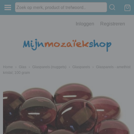
Inloggen
Registreren
Home
›
Glas
›
Glasparels (nuggets)
›
Glasparels
›
Glasparels - amethist
kristal; 100 gram