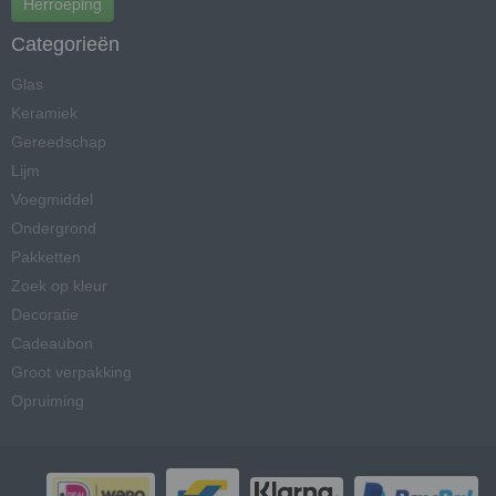
Herroeping
Categorieën
Glas
Keramiek
Gereedschap
Lijm
Voegmiddel
Ondergrond
Pakketten
Zoek op kleur
Decoratie
Cadeaubon
Groot verpakking
Opruiming