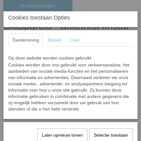
In winkelwagen
Cookies toestaan Opties
Glasparels - amethist kristal
Toestemming
Details
Over
Deze mooie glasparels zijn vervaardigd uit
gerecycled glas
en
gekleurde oxiden. De glasparels worden gemaakt door klomples
gesmoten glas (nuggets) op een transportband te laten vallen die
Op deze website worden cookies gebruikt
door een oven wordt geleid. In de oven krijgen de glasparels hun
Cookies worden door ons gebruikt voor verkeersanalyse, het
uiteindelike vorm. Door het unieke fabricageproces kunnen de
aanbieden van sociale media-functies en het personaliseren
vorm en afmeting van de glasparels variëren. Ze hebben een
van informatie en advertenties. Daarnaast verlenen we onze
semi-ronde vorm
met een bolle bovenkant en een platte
sociale media-, advertentie- en analysepartners toegang tot
onderkant. Elke steen heeft een
dikte van ongeveer 6 mm
en een
informatie over hoe u onze site gebruikt. Zij kunnen deze
diameter van 16-20 mm
. Door het productieproces kunnen vorm
informatie gebruiken in combinatie met andere gegevens die
en grootte variëren per batch, wat zorgt voor een uniek,
zij mogelijk hebben verzameld door uw gebruik van hun
ambachtelijk karakter.
diensten of die u hen hebt verstrekt.
Glasparels hebben wij in 3 grootte categorieën:
Mini glasparels variërend tussen ongeveer 10 en 13 mm;
Standaard glasparels variërend tussen ongeveer 16 en 20
Later opnieuw tonen
Selectie toestaan
mm;