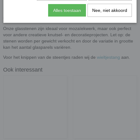
XL-glasparels variërend tussen ongeveer 30 en 36 mm.
Alles toestaan
Nee, niet akkoord
Toepassingen
Onze glasstenen zijn ideaal voor mozaïekwerk, maar ook perfect
voor andere creatieve knutsel- en decoratieprojecten. Let op: de
stenen worden per gewicht verkocht en door de variatie in grootte
kan het aantal glasparels variëren.
Voor het knippen van de steentjes raden wij de
wieltjestang
aan.
Ook interessant