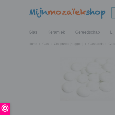
Glas
Keramiek
Gereedschap
Li
Home
›
Glas
›
Glasparels (nuggets)
›
Glasparels
›
Glas