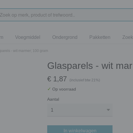
jm
Voegmiddel
Ondergrond
Pakketten
Zoek
parels - wit marmer; 100 gram
Glasparels - wit ma
€ 1,87
(inclusief btw 21%)
✓
Op voorraad
Aantal
In winkelwagen