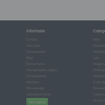
Informatie
Categ
Contact
Glas
Over ons
Kerami
Voorwaarden
Gereed
Blog
Lijm
Retourneren
Voegmi
Veel gestelde vragen
Onderg
Privacybeleid
Pakkett
Klachten
Zoek op
Woordenlijst
Decorat
Calculation tools
Cadeau
Groot v
Herroeping