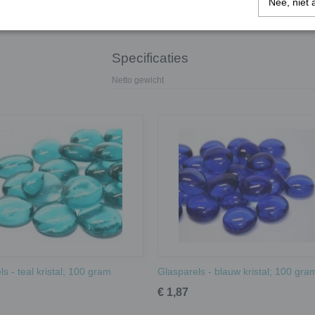
grootte kan het aantal glasparels variëren.
Nee, niet 
Voor het knippen van de steentjes raden wij 
Specificaties
Netto gewicht
s - teal kristal; 100 gram
Glasparels - blauw kristal; 100 gra
€ 1,87