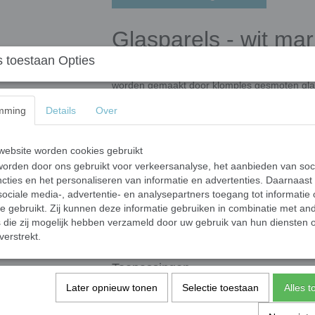
Glasparels - wit ma
 toestaan Opties
Deze mooie glasparels zijn vervaardigd uit g
worden gemaakt door klomples gesmoten glas 
door een oven wordt geleid. In de oven krijge
mming
Details
Over
unieke fabricageproces kunnen de vorm en af
semi-ronde vorm met een bolle bovenkant en e
ongeveer 6 mm en een diameter van 16-20 m
ebsite worden cookies gebruikt
grootte variëren per batch, wat zorgt voor een
orden door ons gebruikt voor verkeersanalyse, het aanbieden van soc
cties en het personaliseren van informatie en advertenties. Daarnaast
Glasparels hebben wij in 3 grootte c
ociale media-, advertentie- en analysepartners toegang tot informatie
Mini glasparels variërend tussen ongev
te gebruikt. Zij kunnen deze informatie gebruiken in combinatie met an
Standaard glasparels variërend tussen
die zij mogelijk hebben verzameld door uw gebruik van hun diensten o
verstrekt.
XL-glasparels variërend tussen ongeve
Toepassingen
Later opnieuw tonen
Onze glasstenen zijn ideaal voor mozaïekwerk
Selectie toestaan
Alles 
en decoratieprojecten. Let op: de stenen word