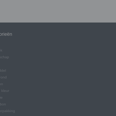
orieën
ek
schap
ddel
rond
en
 kleur
ie
bon
erpakking