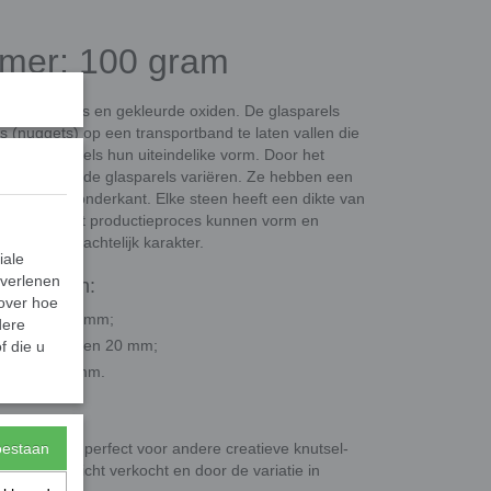
rmer; 100 gram
erecycled glas en gekleurde oxiden. De glasparels
(nuggets) op een transportband te laten vallen die
n de glasparels hun uiteindelike vorm. Door het
meting van de glasparels variëren. Ze hebben een
en platte onderkant. Elke steen heeft een dikte van
m. Door het productieproces kunnen vorm en
 uniek, ambachtelijk karakter.
iale
 verlenen
ategorieën:
 over hoe
eer 10 en 13 mm;
dere
 ongeveer 16 en 20 mm;
f die u
er 30 en 36 mm.
, maar ook perfect voor andere creatieve knutsel-
toestaan
en per gewicht verkocht en door de variatie in