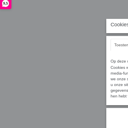
9,5
Cookies
Toeste
Op deze w
Cookies w
media-fun
we onze s
u onze si
gegevens 
hen hebt 