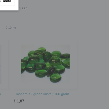
akkoord
de
wieltjestang
aan.
0,10 Kg
m
Glasparels - groen kristal; 100 gram
€ 1,87