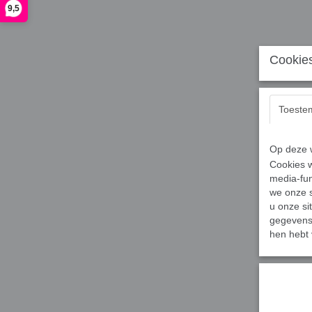
9,5
Cookies
Toeste
Op deze w
Cookies w
media-fun
we onze s
u onze si
gegevens 
hen hebt 