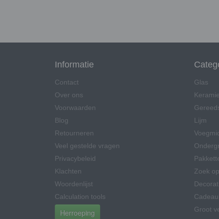
Informatie
Categ
Contact
Glas
Over ons
Kerami
Voorwaarden
Gereed
Blog
Lijm
Retourneren
Voegmi
Veel gestelde vragen
Onderg
Privacybeleid
Pakkett
Klachten
Zoek op
Woordenlijst
Decorat
Calculation tools
Cadeau
Groot v
Herroeping