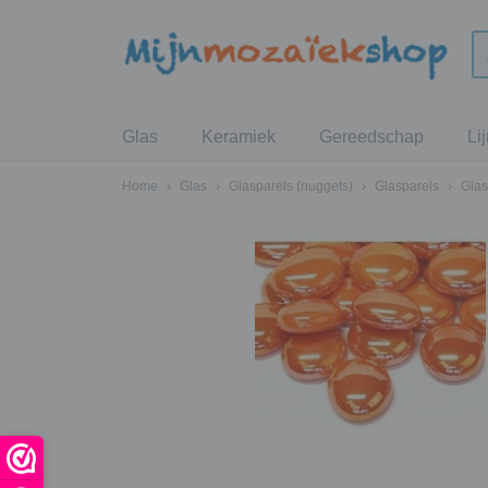
Glas
Keramiek
Gereedschap
Li
Home
›
Glas
›
Glasparels (nuggets)
›
Glasparels
›
Glas