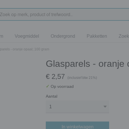
jm
Voegmiddel
Ondergrond
Pakketten
Zoek
parels - oranje opaal; 100 gram
Glasparels - oranje
€ 2,57
(inclusief btw 21%)
✓
Op voorraad
Aantal
In winkelwagen