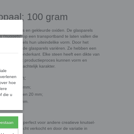
 opaal; 100 gram
erecycled glas en gekleurde oxiden. De glasparels
(nuggets) op een transportband te laten vallen die
n de glasparels hun uiteindelike vorm. Door het
meting van de glasparels variëren. Ze hebben een
en platte onderkant. Elke steen heeft een dikte van
m. Door het productieproces kunnen vorm en
 uniek, ambachtelijk karakter.
iale
 verlenen
ategorieën:
 over hoe
eer 10 en 13 mm;
dere
 ongeveer 16 en 20 mm;
f die u
er 30 en 36 mm.
, maar ook perfect voor andere creatieve knutsel-
toestaan
en per gewicht verkocht en door de variatie in