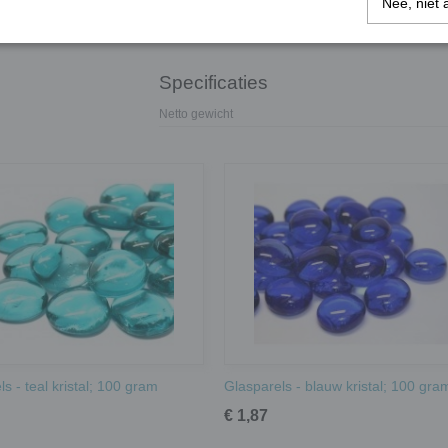
grootte kan het aantal glasparels variëren.
Nee, niet 
Voor het knippen van de steentjes raden wij 
Specificaties
Netto gewicht
s - teal kristal; 100 gram
Glasparels - blauw kristal; 100 gra
€ 1,87