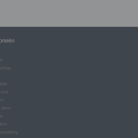
orieën
ek
schap
ddel
rond
en
 kleur
ie
bon
erpakking