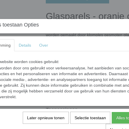
Glasparels - oranje
 toestaan Opties
Deze mooie glasparels zijn vervaardigd uit g
worden gemaakt door klomples gesmoten glas 
door een oven wordt geleid. In de oven krijge
mming
Details
Over
unieke fabricageproces kunnen de vorm en af
semi-ronde vorm met een bolle bovenkant en e
ongeveer 6 mm en een diameter van 16-20 m
ebsite worden cookies gebruikt
grootte variëren per batch, wat zorgt voor een
orden door ons gebruikt voor verkeersanalyse, het aanbieden van soc
cties en het personaliseren van informatie en advertenties. Daarnaast
Glasparels hebben wij in 3 grootte c
ociale media-, advertentie- en analysepartners toegang tot informatie
Mini glasparels variërend tussen ongev
te gebruikt. Zij kunnen deze informatie gebruiken in combinatie met an
Standaard glasparels variërend tussen
die zij mogelijk hebben verzameld door uw gebruik van hun diensten o
verstrekt.
XL-glasparels variërend tussen ongeve
Toepassingen
Later opnieuw tonen
Onze glasstenen zijn ideaal voor mozaïekwerk
Selectie toestaan
Alles 
en decoratieprojecten. Let op: de stenen word