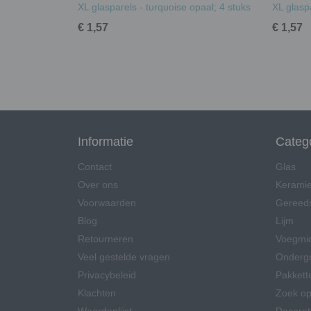
XL glasparels - turquoise opaal; 4 stuks
XL glasp
€ 1,57
€ 1,57
Informatie
Categ
Contact
Glas
Over ons
Kerami
Voorwaarden
Gereed
Blog
Lijm
Retourneren
Voegmi
Veel gestelde vragen
Onderg
Privacybeleid
Pakkett
Klachten
Zoek op