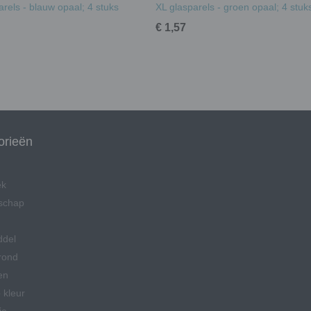
arels - blauw opaal; 4 stuks
XL glasparels - groen opaal; 4 stuk
€ 1,57
orieën
ek
schap
ddel
rond
en
 kleur