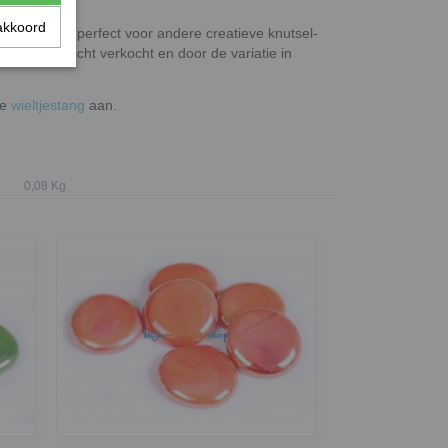
akkoord
, maar ook perfect voor andere creatieve knutsel-
en per gewicht verkocht en door de variatie in
de
wieltjestang
aan.
0,08 Kg