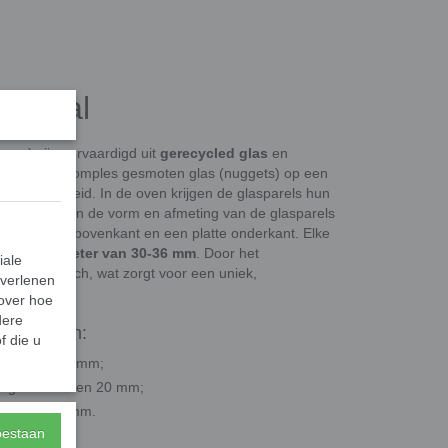
l opaal
ems) zijn vervaardigd uit
gerecycled glas
en
aakt door klomples gesmoten glas (nuggets) op een
en wordt geleid. In de oven krijgen de glasparels hun
eproces kunnen de vorm en afmeting van de glasparels
 een bolle bovenkant en een platte onderkant. Elke
n een diameter van 30-36 mm
. Door het
iale
ren per batch, wat zorgt voor een uniek,
 verlenen
 over hoe
dere
ategorieën:
f die u
eer 10 en 13 mm;
 ongeveer 16 en 20 mm;
er 30 en 36 mm.
toestaan