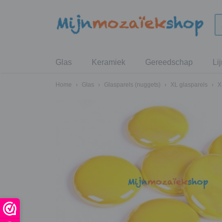
Glas
Keramiek
Gereedschap
Li
Home
›
Glas
›
Glasparels (nuggets)
›
XL glasparels
›
X