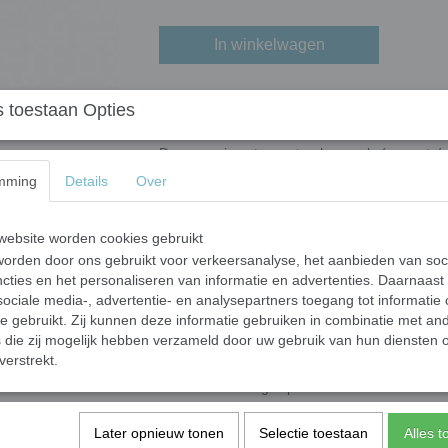
In winkelwagen
Glasparels XL - gee
 toestaan Opties
Deze mooie extra grote glasparels (nuggets/g
gekleurde oxiden. De glasparels worden gem
mming
Details
Over
transportband te laten vallen die door een ov
uiteindelike vorm. Door het unieke fabricag
variëren. Ze hebben een semi-ronde vorm met
ebsite worden cookies gebruikt
steen heeft een
dikte van ongeveer 6 mm e
orden door ons gebruikt voor verkeersanalyse, het aanbieden van soc
productieproces kunnen vorm en grootte varië
cties en het personaliseren van informatie en advertenties. Daarnaast
ambachtelijk karakter
.
ociale media-, advertentie- en analysepartners toegang tot informatie
te gebruikt. Zij kunnen deze informatie gebruiken in combinatie met an
Glasparels hebben wij in 3 grootte c
die zij mogelijk hebben verzameld door uw gebruik van hun diensten o
verstrekt.
Mini glasparels variërend tussen ongev
Standaard glasparels variërend tussen
XL-glasparels variërend tussen ongeve
Later opnieuw tonen
Selectie toestaan
Alles 