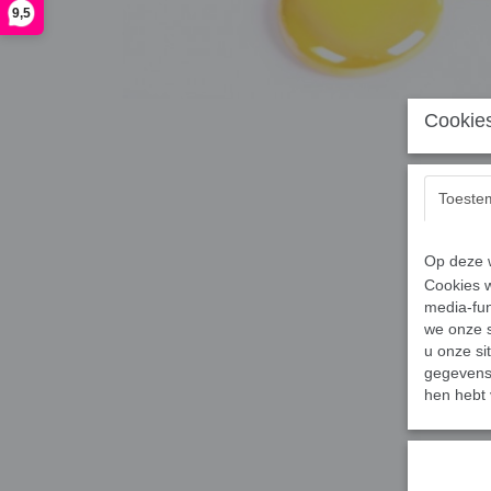
9,5
Cookies
Toeste
Op deze w
Cookies w
media-fun
we onze s
u onze si
gegevens 
hen hebt 