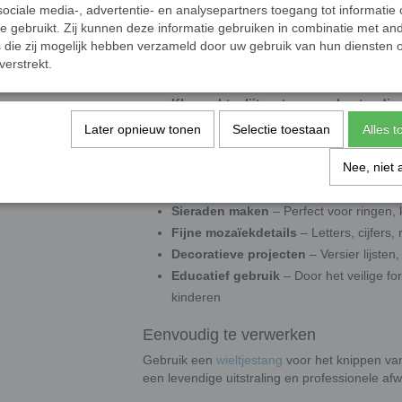
ociale media-, advertentie- en analysepartners toegang tot informatie
Verpakking:
20 gram (±120 steentjes)
te gebruikt. Zij kunnen deze informatie gebruiken in combinatie met an
die zij mogelijk hebben verzameld door uw gebruik van hun diensten o
Duurzaam & Veelzijdig
verstrekt.
Deze mozaïeksteentjes zijn:
Kleurecht
,
slijtvast
en
weerbestendig
Geschikt voor binnen en buiten
, in a
Later opnieuw tonen
Selectie toestaan
Alles 
Milieuvriendelijk geproduceerd
, met o
Nee, niet 
Toepassingen
Sieraden maken
– Perfect voor ringen, 
Fijne mozaïekdetails
– Letters, cijfers
Decoratieve projecten
– Versier lijsten
Educatief gebruik
– Door het veilige f
kinderen
Eenvoudig te verwerken
Gebruik een
wieltjestang
voor het knippen va
een levendige uitstraling en professionele afw