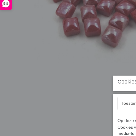
9,5
Cookies
Toeste
Op deze w
Cookies w
media-fun