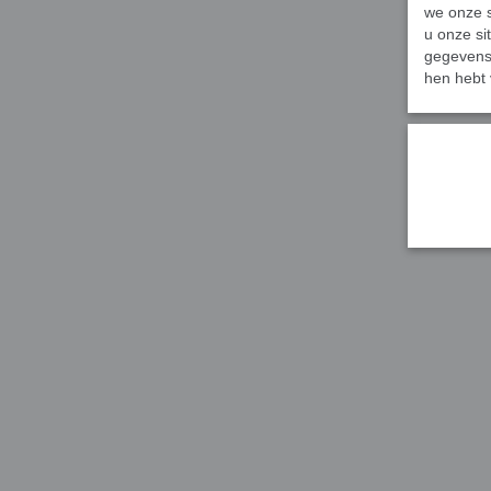
we onze s
u onze si
gegevens 
hen hebt 