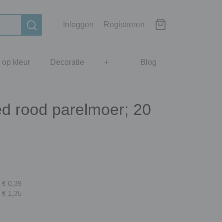
Inloggen
Registreren
 op kleur
Decoratie
+
Blog
ed rood parelmoer; 20
 € 0,39
 € 1,35