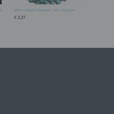
am
Micro colorful squares - teal; 20 gram
€ 2,27