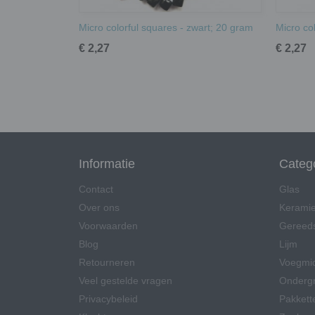
Micro colorful squares - zwart; 20 gram
Micro co
€ 2,27
€ 2,27
Informatie
Categ
Contact
Glas
Over ons
Kerami
Voorwaarden
Gereed
Blog
Lijm
Retourneren
Voegmi
Veel gestelde vragen
Onderg
Privacybeleid
Pakkett