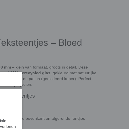
eksteentjes – Bloed
4,8 mm
– klein van formaat, groots in detail. Deze
 van
100% gerecycled glas
, gekleurd met natuurlijke
ideerd ijzer) en patina (geoxideerd koper). Perfect
n buitenprojecten.
zaïeksteentjes
licht bollende bovenkant en afgeronde randjes
iale
kleurmixen
 verlenen