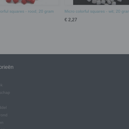
lorful squares - rood; 20 gram
Micro colorful squares - wit; 20 gr
€ 2,27
orieën
ek
schap
ddel
rond
en