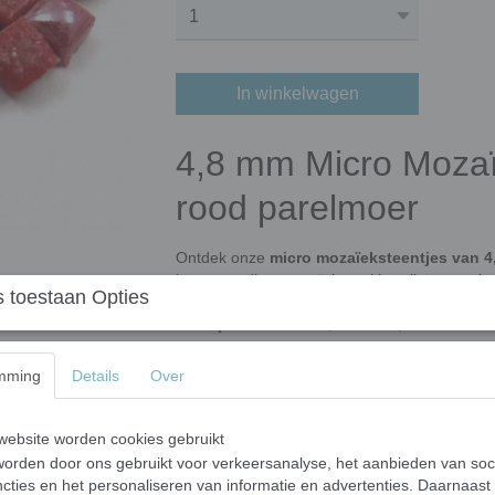
In winkelwagen
4,8 mm Micro Mozaï
rood parelmoer
Ontdek onze
micro mozaïeksteentjes van 
hoogwaardige mozaïektegeltjes zijn gemaakt
 toestaan Opties
mineralen en kleur-oxidaten zoals roest (geox
voor fijn mozaïekwerk, sieraden, decoraties e
Kenmerken van de 4,8 mm micro mo
mming
Details
Over
Afmetingen:
4,8 x 4,8 mm – dikte 4 mm
Materiaal:
Duurzaam gerecycled glas
ebsite worden cookies gebruikt
Afwerking:
Glanzend of parelmoer, met 
orden door ons gebruikt voor verkeersanalyse, het aanbieden van soc
Kleuren:
Leverbaar in losse kleuren en 
cties en het personaliseren van informatie en advertenties. Daarnaast