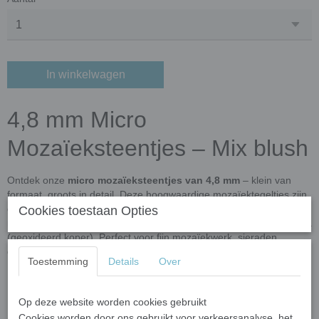
In winkelwagen
4,8 mm Micro
Mozaïeksteentjes – Mix blush
Ontdek onze
micro mozaïeksteentjes van 4,8 mm
– klein van
formaat, groots in detail. Deze hoogwaardige mozaïektegeltjes zijn
gemaakt van
100% gerecycled glas
, gekleurd met natuurlijke
Cookies toestaan Opties
mineralen en kleur-oxidaten zoals roest (geoxideerd ijzer) en patina
(geoxideerd koper). Perfect voor fijn mozaïekwerk, sieraden,
decoraties en buitenprojecten.
Toestemming
Details
Over
Kenmerken van de 4,8 mm micro mozaïeksteentjes
Afmetingen:
4,8 x 4,8 mm – dikte 4 mm
Op deze website worden cookies gebruikt
Cookies worden door ons gebruikt voor verkeersanalyse, het
Materiaal:
Duurzaam gerecycled glas