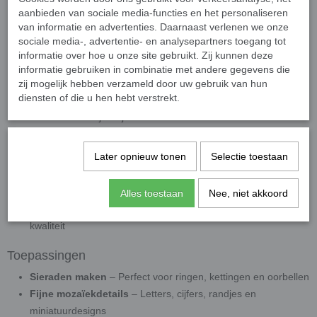
aanbieden van sociale media-functies en het personaliseren
Afwerking:
Glanzend of parelmoer, met licht bollende
van informatie en advertenties. Daarnaast verlenen we onze
bovenkant en afgeronde randjes
sociale media-, advertentie- en analysepartners toegang tot
Kleuren:
Leverbaar in losse kleuren en kleurmixen
informatie over hoe u onze site gebruikt. Zij kunnen deze
Verpakking:
20 gram (±120 steentjes)
informatie gebruiken in combinatie met andere gegevens die
zij mogelijk hebben verzameld door uw gebruik van hun
Duurzaam & Veelzijdig
diensten of die u hen hebt verstrekt.
Deze mozaïeksteentjes zijn:
Kleurecht
,
slijtvast
en
weerbestendig
(UVA- en
Later opnieuw tonen
Selectie toestaan
vorstbestendig)
Geschikt voor binnen en buiten
, in alle
weersomstandigheden
Alles toestaan
Nee, niet akkoord
Milieuvriendelijk geproduceerd
, met oog voor detail en
kwaliteit
Toepassingen
Sieraden maken
– Perfect voor ringen, kettingen en oorbellen
Fijne mozaïekdetails
– Letters, cijfers, randjes en
miniatuurdesigns