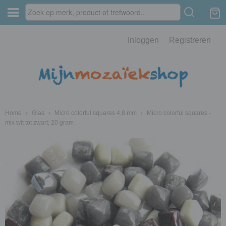
Inloggen
Registreren
Home
›
Glas
›
Micro colorful squares 4,8 mm
›
Micro colorful squares -
mix wit tot zwart; 20 gram