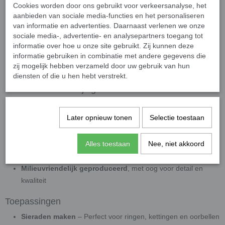
Cookies worden door ons gebruikt voor verkeersanalyse, het
Afmetingen:
4,8 x 4,8 mm – dikte 4 mm
aanbieden van sociale media-functies en het personaliseren
Materiaal:
Duurzaam gerecycled glas
van informatie en advertenties. Daarnaast verlenen we onze
Afwerking:
Glanzend of parelmoer, met licht bollende
sociale media-, advertentie- en analysepartners toegang tot
bovenkant en afgeronde randjes
informatie over hoe u onze site gebruikt. Zij kunnen deze
informatie gebruiken in combinatie met andere gegevens die
Kleuren:
Leverbaar in losse kleuren en kleurmixen
zij mogelijk hebben verzameld door uw gebruik van hun
Verpakking:
20 gram (±120 steentjes)
diensten of die u hen hebt verstrekt.
Duurzaam & Veelzijdig
Deze mozaïeksteentjes zijn:
Later opnieuw tonen
Selectie toestaan
Kleurecht
,
slijtvast
en
weerbestendig
(UVA- en
vorstbestendig)
Alles toestaan
Nee, niet akkoord
Geschikt voor binnen en buiten
, in alle
weersomstandigheden
Milieuvriendelijk geproduceerd
, met oog voor detail en
kwaliteit
Toepassingen
Sieraden maken
– Perfect voor ringen, kettingen en oorbellen