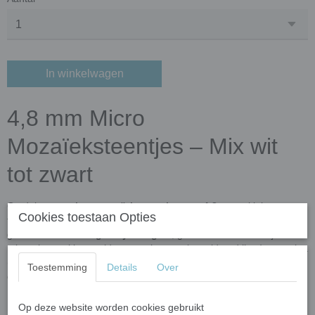
In winkelwagen
4,8 mm Micro
Mozaïeksteentjes – Mix wit
tot zwart
Ontdek onze
micro mozaïeksteentjes van 4,8 mm
– klein van
Cookies toestaan Opties
formaat, groots in detail. Deze hoogwaardige mozaïektegeltjes zijn
gemaakt van
100% gerecycled glas
, gekleurd met natuurlijke
mineralen en kleur-oxidaten zoals roest (geoxideerd ijzer) en patina
(geoxideerd koper). Perfect voor fijn mozaïekwerk, sieraden,
Toestemming
Details
Over
decoraties en buitenprojecten.
Kenmerken van de 4,8 mm micro mozaïeksteentjes
Op deze website worden cookies gebruikt