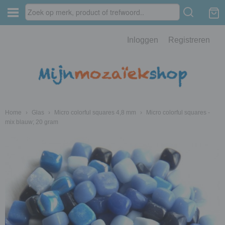
Inloggen
Registreren
Home
›
Glas
›
Micro colorful squares 4,8 mm
›
Micro colorful squares -
mix blauw; 20 gram