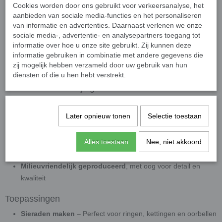
Cookies worden door ons gebruikt voor verkeersanalyse, het
Afmetingen:
4,8 x 4,8 mm – dikte 4 mm
aanbieden van sociale media-functies en het personaliseren
Materiaal:
Duurzaam gerecycled glas
van informatie en advertenties. Daarnaast verlenen we onze
Afwerking:
Glanzend of parelmoer, met licht bollende
sociale media-, advertentie- en analysepartners toegang tot
bovenkant en afgeronde randjes
informatie over hoe u onze site gebruikt. Zij kunnen deze
informatie gebruiken in combinatie met andere gegevens die
Kleuren:
Leverbaar in losse kleuren en kleurmixen
zij mogelijk hebben verzameld door uw gebruik van hun
Verpakking:
20 gram (±120 steentjes)
diensten of die u hen hebt verstrekt.
Duurzaam & Veelzijdig
Deze mozaïeksteentjes zijn:
Later opnieuw tonen
Selectie toestaan
Kleurecht
,
slijtvast
en
weerbestendig
(UVA- en
vorstbestendig)
Alles toestaan
Nee, niet akkoord
Geschikt voor binnen en buiten
, in alle
weersomstandigheden
Milieuvriendelijk geproduceerd
, met oog voor detail en
kwaliteit
Toepassingen
Sieraden maken
– Perfect voor ringen, kettingen en oorbellen