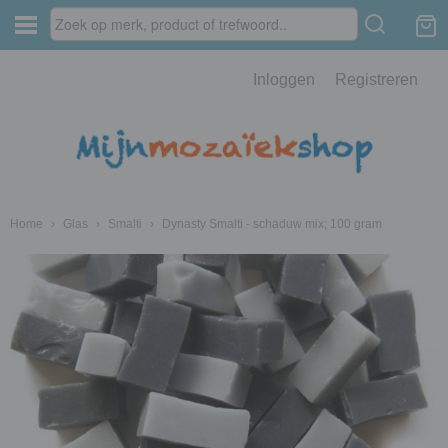
Inloggen
Registreren
Home
›
Glas
›
Smalti
›
Dynasty Smalti - schaduw mix; 100 gram