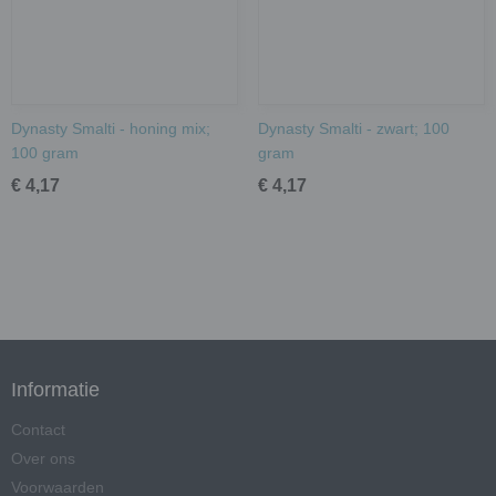
Dynasty Smalti - honing mix;
Dynasty Smalti - zwart; 100
100 gram
gram
€ 4,17
€ 4,17
Informatie
Contact
Over ons
Voorwaarden