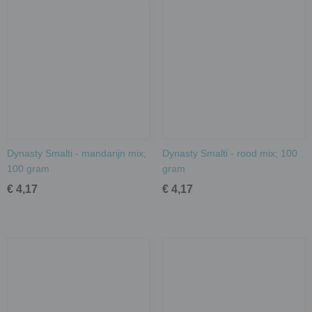
Dynasty Smalti - mandarijn mix;
Dynasty Smalti - rood mix; 100
100 gram
gram
€ 4,17
€ 4,17