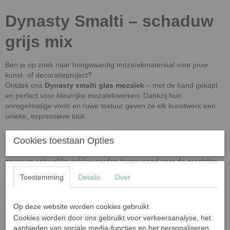
Dynasty Smalti – schaduw
grijs mix
Ben je op zoek naar hoogwaardig mozaïekmateriaal voor jouw
kunst- of decoratieproject?
Ontdek ons
Dynasty smalti glas mozaïek
– met de hand gekapt
en perfect voor kleurrijke mozaïekwerken. Dankzij hun
onregelmatige vorm en ruwe textuur geven ze elk kunstwerk een
unieke, expressieve look.
Afmetingen
Cookies toestaan Opties
Dynasty Smalti wordt geproduceerd van gerecycled en nieuw glas
waaraan natuurlijke oxides worden toegevoegd voor de prachtige
kleuren. Het resultaat zijn zogenoemde pizza's van glas met een
Toestemming
Details
Over
dikte van 10 mm. Deze pizza's (ronde schijven glas) hebben van
nature een lichte variatie in glans aan de buitenkant. De pizza's
worden in stukjes geknipt van ongeveer
18 mm x 10 mm x 8 mm.
Op deze website worden cookies gebruikt
Cookies worden door ons gebruikt voor verkeersanalyse, het
100 gram is goed voor een oppervlak van ongeveer 9 cm x 9 cm.
aanbieden van sociale media-functies en het personaliseren