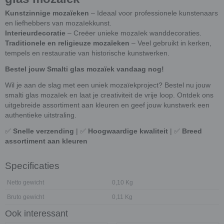
Kunstzinnige mozaïeken
– Ideaal voor professionele kunstenaars
en liefhebbers van mozaïekkunst.
Interieurdecoratie
– Creëer unieke mozaïek wanddecoraties.
Traditionele en religieuze mozaïeken
– Veel gebruikt in kerken,
tempels en restauratie van historische kunstwerken.
Bestel jouw Smalti glas mozaïek vandaag nog!
Wil je aan de slag met een uniek mozaïekproject? Bestel nu jouw
smalti glas mozaïek en laat je creativiteit de vrije loop. Ontdek ons
uitgebreide assortiment aan kleuren en geef jouw kunstwerk een
authentieke uitstraling.
✅
Snelle verzending
| ✅
Hoogwaardige kwaliteit
| ✅
Breed
assortiment aan kleuren
Specificaties
Netto gewicht
0,10 Kg
Bruto gewicht
0,11 Kg
Ook interessant