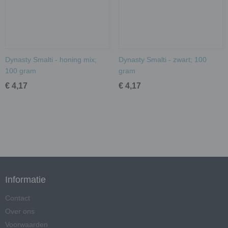
Dynasty Smalti - honing mix;
Dynasty Smalti - zwart; 100
100 gram
gram
€ 4,17
€ 4,17
Informatie
Contact
Over ons
Voorwaarden