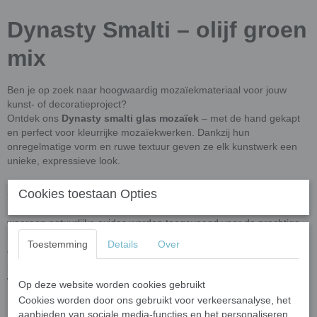
Dynasty Smalti – olijf groen
mix
Ben je op zoek naar hoogwaardig mozaïekmateriaal voor jouw
kunst- of decoratieproject?
Ontdek ons
Dynasty smalti glas mozaïek
– met de hand gekapt
en perfect voor kleurrijke mozaïekwerken. Dankzij hun
onregelmatige vorm en ruwe textuur geven ze elk kunstwerk een
unieke, expressieve look.
Afmetingen
Cookies toestaan Opties
Dynasty Smalti wordt geproduceerd van gerecycled en nieuw glas
waaraan natuurlijke oxides worden toegevoegd voor de prachtige
kleuren. Het resultaat zijn zogenoemde pizza's van glas met een
Toestemming
Details
Over
dikte van 10 mm. Deze pizza's (ronde schijven glas) hebben van
nature een lichte variatie in glans aan de buitenkant. De pizza's
worden in stukjes geknipt van ongeveer
18 mm x 10 mm x 8 mm.
Op deze website worden cookies gebruikt
Cookies worden door ons gebruikt voor verkeersanalyse, het
100 gram is goed voor een oppervlak van ongeveer 9 cm x 9 cm.
aanbieden van sociale media-functies en het personaliseren