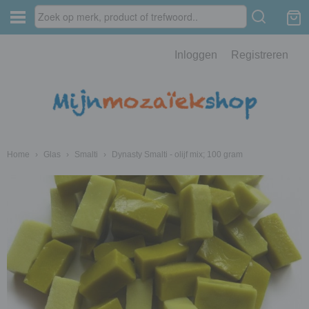
Inloggen
Registreren
Home
›
Glas
›
Smalti
›
Dynasty Smalti - olijf mix; 100 gram