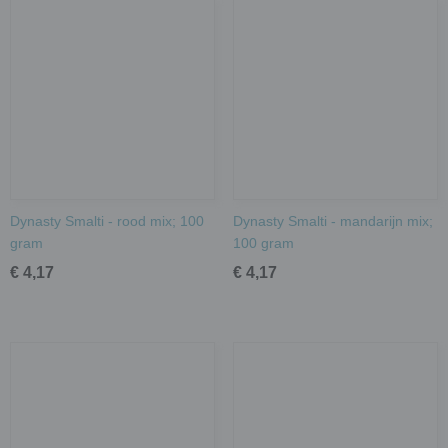
Dynasty Smalti - rood mix; 100
Dynasty Smalti - mandarijn mix;
gram
100 gram
€ 4,17
€ 4,17