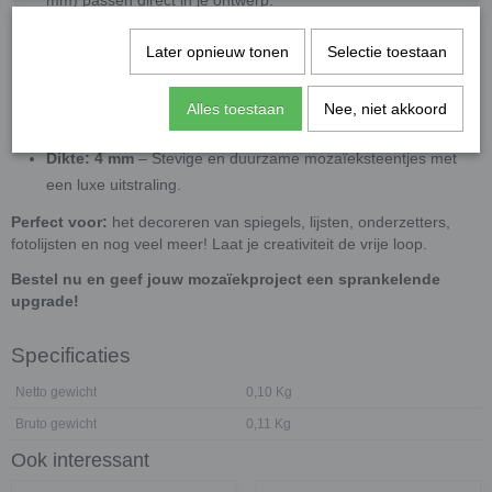
Geschikt voor binnengebruik
– Deze
steentjes zijn niet UV-
Later opnieuw tonen
Selectie toestaan
bestendig, waardoor ze ideaal zijn voor binnenprojecten
zonder direct zonlicht.
Handige hoeveelheid
– Met 100 gram bedek je ongeveer
Alles toestaan
Nee, niet akkoord
140 cm², ideaal voor kleine decoratieve mozaïekwerken.
Dikte: 4 mm
– Stevige en duurzame mozaïeksteentjes met
een luxe uitstraling.
Perfect voor:
het decoreren van spiegels, lijsten, onderzetters,
fotolijsten en nog veel meer! Laat je creativiteit de vrije loop.
Bestel nu en geef jouw mozaïekproject een sprankelende
upgrade!
Specificaties
Netto gewicht
0,10 Kg
Bruto gewicht
0,11 Kg
Ook interessant