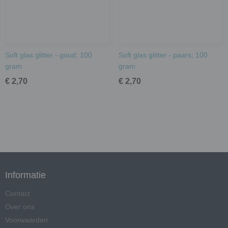
Soft glas glitter - goud; 100
Soft glas glitter - paars; 100
gram
gram
€ 2,70
€ 2,70
Informatie
Contact
Over ons
Voorwaarden