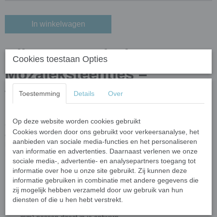
In winkelwagen
Glitter Crystal Glas
Cookies toestaan Opties
Mozaïeksteentjes –
turquoise blauw
Toestemming
Details
Over
Breng kleur en elegantie in je mozaïekprojecten met deze luxe
Op deze website worden cookies gebruikt
Crystal glas mozaïeksteentjes! Gemaakt van hoogwaardig
Cookies worden door ons gebruikt voor verkeersanalyse, het
gerecycled floatglas, zijn deze steentjes voorzien van een prachtige
aanbieden van sociale media-functies en het personaliseren
kleurlaag aan de achterkant, waardoor ze een sprankelend en
van informatie en advertenties. Daarnaast verlenen we onze
helder effect krijgen.
sociale media-, advertentie- en analysepartners toegang tot
Veilig & Kindvriendelijk
– Dankzij de
gladde, afgeronde
informatie over hoe u onze site gebruikt. Zij kunnen deze
informatie gebruiken in combinatie met andere gegevens die
randen
zijn deze steentjes perfect voor creatieve
zij mogelijk hebben verzameld door uw gebruik van hun
kinderprojecten (3+ onder toezicht).
diensten of die u hen hebt verstrekt.
Geen knippen nodig
– De onregelmatige vormen (10-25
mm) passen direct in je ontwerp.