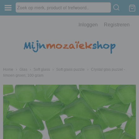
Inloggen
Registreren
Home
›
Glas
›
Soft glass
›
Soft glass puzzle
›
Crystal glas puzzel -
limoen groen; 100 gram