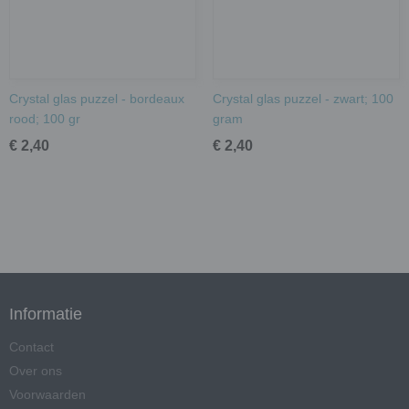
Crystal glas puzzel - bordeaux
Crystal glas puzzel - zwart; 100
rood; 100 gr
gram
€ 2,40
€ 2,40
Informatie
Contact
Over ons
Voorwaarden