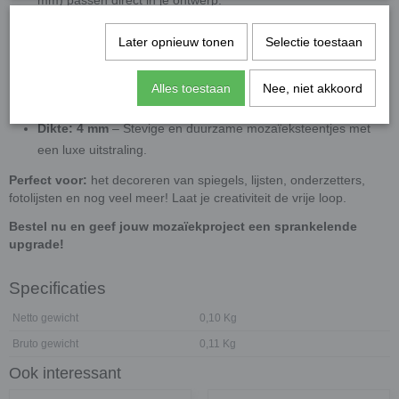
Geschikt voor binnengebruik
– Deze
steentjes zijn niet UV-
Later opnieuw tonen
Selectie toestaan
bestendig, waardoor ze ideaal zijn voor binnenprojecten
zonder direct zonlicht.
Handige hoeveelheid
– Met 100 gram bedek je ongeveer
Alles toestaan
Nee, niet akkoord
140 cm², ideaal voor kleine decoratieve mozaïekwerken.
Dikte: 4 mm
– Stevige en duurzame mozaïeksteentjes met
een luxe uitstraling.
Perfect voor:
het decoreren van spiegels, lijsten, onderzetters,
fotolijsten en nog veel meer! Laat je creativiteit de vrije loop.
Bestel nu en geef jouw mozaïekproject een sprankelende
upgrade!
Specificaties
Netto gewicht
0,10 Kg
Bruto gewicht
0,11 Kg
Ook interessant