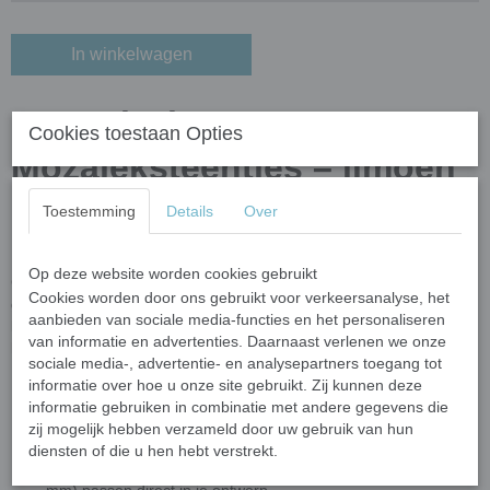
In winkelwagen
Crystal Glas
Cookies toestaan Opties
Mozaïeksteentjes – limoen
groen
Toestemming
Details
Over
Breng kleur en elegantie in je mozaïekprojecten met deze luxe
Op deze website worden cookies gebruikt
Crystal glas mozaïeksteentjes! Gemaakt van hoogwaardig
Cookies worden door ons gebruikt voor verkeersanalyse, het
gerecycled floatglas, zijn deze steentjes voorzien van een prachtige
aanbieden van sociale media-functies en het personaliseren
kleurlaag aan de achterkant, waardoor ze een sprankelend en
van informatie en advertenties. Daarnaast verlenen we onze
helder effect krijgen.
sociale media-, advertentie- en analysepartners toegang tot
Veilig & Kindvriendelijk
– Dankzij de
gladde, afgeronde
informatie over hoe u onze site gebruikt. Zij kunnen deze
informatie gebruiken in combinatie met andere gegevens die
randen
zijn deze steentjes perfect voor creatieve
zij mogelijk hebben verzameld door uw gebruik van hun
kinderprojecten (3+ onder toezicht).
diensten of die u hen hebt verstrekt.
Geen knippen nodig
– De onregelmatige vormen (10-25
mm) passen direct in je ontwerp.