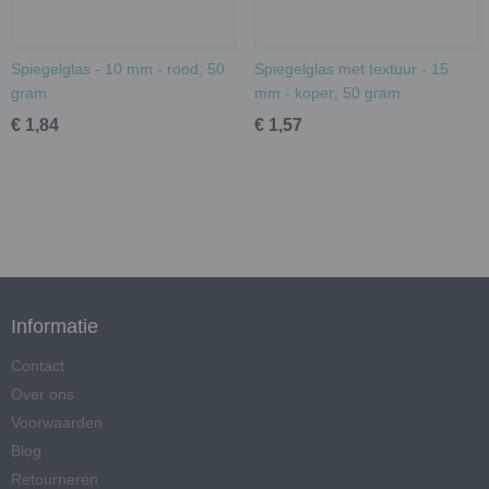
Spiegelglas - 10 mm - rood; 50
Spiegelglas met textuur - 15
gram
mm - koper; 50 gram
€ 1,84
€ 1,57
Informatie
Contact
Over ons
Voorwaarden
Blog
Retourneren