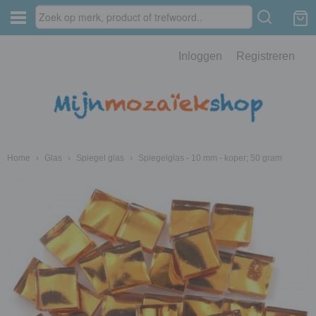
Inloggen
Registreren
Home
›
Glas
›
Spiegel glas
›
Spiegelglas - 10 mm - koper; 50 gram