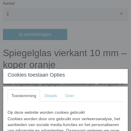
Aantal
In winkelwagen
Spiegelglas vierkant 10 mm –
koper oranje
Cookies toestaan Opties
Voeg een vleugje luxe en glans toe aan jouw mozaïekcreaties met
onze hoogwaardige spiegelglas mozaïeksteentjes. Verkrijgbaar in
diverse kleuren.
Toestemming
Details
Over
Assortiment en Kenmerken
Deze spiegelglas steentjes zijn onderdeel van onze uitgebreide
Op deze website worden cookies gebruikt
collectie spiegelglas mozaïeksteentjes
Cookies worden door ons gebruikt voor verkeersanalyse, het
aanbieden van sociale media-functies en het personaliseren
Vormen en maten:
Vierkant 10 mm en 4 mm dik.
van informatie en advertenties. Daarnaast verlenen we onze