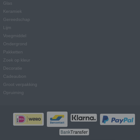
Glas
Keramiek
Gereedschap
Lijm
Voegmiddel
Ondergrond
Pakketten
Zoek op kleur
Decoratie
Cadeaubon
Groot verpakking
Opruiming