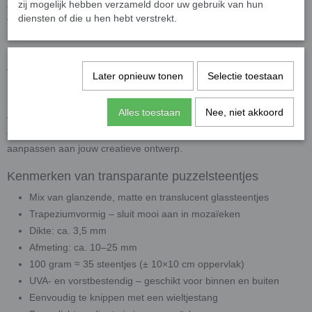
zij mogelijk hebben verzameld door uw gebruik van hun
en variëren in grootte van
ongeveer 10 tot 25 mm
. Dankzij hun
diensten of die u hen hebt verstrekt.
vorm passen ze mooi in elkaar, waardoor je eenvoudig vloeiende
patronen en speelse structuren kunt creëren.
Een verpakking van
100 gram bevat circa 35 steentjes
, goed
voor een oppervlak van ongeveer
10 × 10 cm
. De
transparante
Later opnieuw tonen
Selectie toestaan
puzzelsteentjes
zijn
UVA- en vorstbestendig
, wat ze geschikt
maakt voor gebruik
zowel binnen als buiten
.
Alles toestaan
Nee, niet akkoord
Voor het op maat maken van de steentjes raden we een
wieltjestang
aan. Hiermee kun je de stukjes eenvoudig knippen of
aanpassen aan jouw creatieve ontwerp.
Kenmerken van transparante puzzelsteentjes
Mix van glanzende, matte en translucent glassteentjes
Trapeziumvormig – sluit mooi aan in mozaïeken
Dikte: ca. 3,5 mm
Afmeting: ca. 10–25 mm
100 gram ≈ 35 steentjes (± 10×10 cm oppervlak)
UVA- en vorstbestendig – geschikt voor binnen en buiten
Eenvoudig te knippen met een wieltjestang