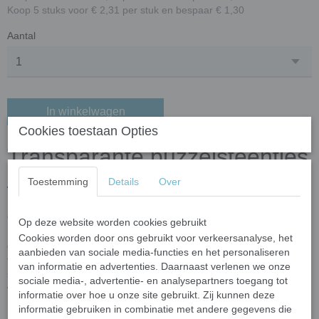
Koop 5 stuks voor € 2,31 per stuk en bespaar € 1,30
Aantal
In winkelwagen
Cookies toestaan Opties
Transparante puzzelsteentjes
– mix geel
Toestemming
Details
Over
Ontdek de veelzijdige charme van onze
transparante
Op deze website worden cookies gebruikt
puzzelsteentjes
– een schitterende mix van verschillende
Cookies worden door ons gebruikt voor verkeersanalyse, het
glasafwerkingen. Sommige stukjes zijn
translucent en glanzend
,
aanbieden van sociale media-functies en het personaliseren
terwijl andere juist een
matte of frosted
uitstraling hebben. Deze
van informatie en advertenties. Daarnaast verlenen we onze
subtiele variaties vangen het licht op unieke manieren en zorgen
sociale media-, advertentie- en analysepartners toegang tot
voor extra diepte, contrast en elegantie in je mozaïekontwerpen.
informatie over hoe u onze site gebruikt. Zij kunnen deze
informatie gebruiken in combinatie met andere gegevens die
De trapeziumvormige glassteentjes hebben een
dikte van 3,5 mm