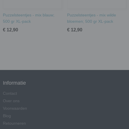
Puzzelsteentjes - mix blauw;
Puzzelsteentjes - mix wilde
500 gr XL-pack
bloemen; 500 gr XL-pack
€ 12,90
€ 12,90
Informatie
Contact
Over ons
Voorwaarden
Blog
Retourneren