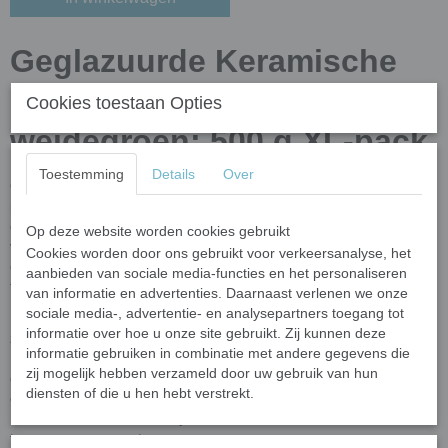
Geglazuurde Keramische
Puzzelsteentjes - mix
Cookies toestaan Opties
weidegroen; 500 g XL-pack
Toestemming
Details
Over
Ontdek de veelzijdigheid van onze geglazuurde keramische
puzzelsteentjes, perfect voor zowel beginners als gevorderden in
de wereld van mozaïek. De steentjes hebben verschillende
Op deze website worden cookies gebruikt
vormen, waardoor je geen gereedschap hoeft te gebruiken om ze
Cookies worden door ons gebruikt voor verkeersanalyse, het
op maat te snijden—ideaal voor een snelle en eenvoudige
aanbieden van sociale media-functies en het personaliseren
toepassing.
van informatie en advertenties. Daarnaast verlenen we onze
sociale media-, advertentie- en analysepartners toegang tot
Deze steentjes zijn op hoge temperatuur gebakken en kunnen
informatie over hoe u onze site gebruikt. Zij kunnen deze
zowel binnen als buiten gebruikt worden op een beschutte locatie.
informatie gebruiken in combinatie met andere gegevens die
Houd er rekening mee dat bij gebruik op een te vochtige
zij mogelijk hebben verzameld door uw gebruik van hun
ondergrond, water via de zijkanten en onderkant kan worden
diensten of die u hen hebt verstrekt.
opgenomen, wat het risico op breuk door bevriezing verhoogt.
Daarom raden we aan om je mozaïekwerk buiten te beschermen
tegen regen en vorst.