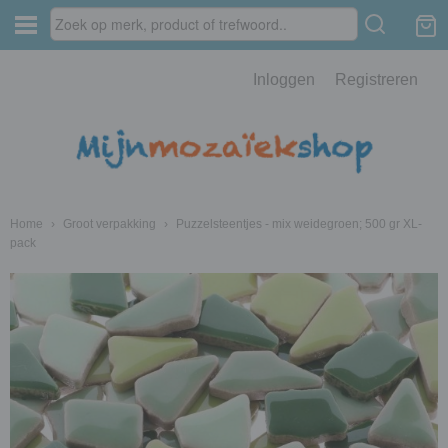
Inloggen
Registreren
Home
›
Groot verpakking
›
Puzzelsteentjes - mix weidegroen; 500 gr XL-
pack