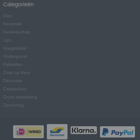
Categorieën
Glas
Keramiek
Gereedschap
Lijm
Voegmiddel
Ondergrond
Pakketten
Zoek op kleur
Decoratie
Cadeaubon
Groot verpakking
Opruiming