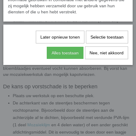
zij mogelijk hebben verzameld door uw gebruik van hun
Overzicht van onze keramische bloembladen
diensten of die u hen hebt verstrekt.
Small
– Mix van 14 x 6 mm en 21 x 9,5 mm (5 mm dik)
Medium
– 25 x 11 mm (5 mm dik)
XL
– 60 x 15 mm (6,5 mm dik)
Later opnieuw tonen
Selectie toestaan
Bij gebruik buiten
Alles toestaan
Nee, niet akkoord
Het is aan te raden om uw mozaïekwerkstuk te beschermen tegen
extreme weersomstandigheden zoals vorst. Dit omdat de
bloemblaadjes eventueel vocht kunnen absorberen. Bij vorst kan
uw mozaïekwerkstuk dan mogelijk kapotvriezen.
De kans op vorstschade is te beperken
Plaats uw werkstuk op een beschutte plek.
De achterkant van de steentjes beschermen tegen
vochtopname. Bijvoorbeeld door de steentjes aan de
achterzijde af te dichten, bijvoorbeeld met verdunde PVA-lijm
(1 deel
Mozaïeklijm
en 4 delen water) of een ander geschikt
afdichtingsmiddel. Dit is eenvoudig te doen door een laagje