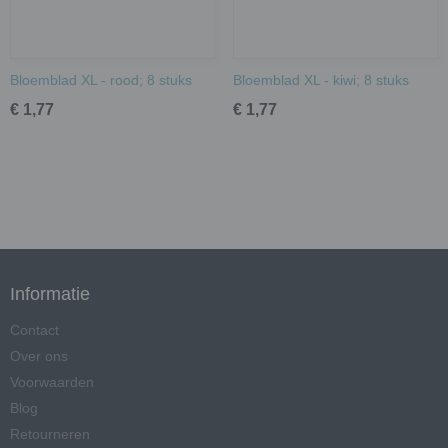
Bloemblad XL - rood; 8 stuks
Bloemblad XL - kiwi; 8 stuks
€ 1,77
€ 1,77
Informatie
Contact
Over ons
Voorwaarden
Blog
Retourneren