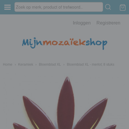
Inloggen
Registreren
Home
›
Keramiek
›
Bloemblad XL
›
Bloemblad XL - merlot; 8 stuks