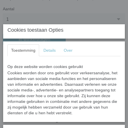
Aantal
Cookies toestaan Opties
In winkelwagen
Toestemming
Details
Over
Bloemblad XL – merlot rood
Breng je mozaïekcreaties tot leven met de elegante
Bloemblad
Op deze website worden cookies gebruikt
XL
! Deze
geglazuurde mozaïeksteenjtes
hebben een unieke
Cookies worden door ons gebruikt voor verkeersanalyse, het
puntige ellipsvorm
, waardoor ze ideaal zijn voor bloemen,
aanbieden van sociale media-functies en het personaliseren
bladeren, golven en andere creatieve ontwerpen. Dankzij hun
van informatie en advertenties. Daarnaast verlenen we onze
veelzijdigheid passen ze perfect in elk mozaïekwerk, zowel binnen
sociale media-, advertentie- en analysepartners toegang tot
als buiten.
informatie over hoe u onze site gebruikt. Zij kunnen deze
informatie gebruiken in combinatie met andere gegevens die
Kenmerken van Bloemblad XL
zij mogelijk hebben verzameld door uw gebruik van hun
diensten of die u hen hebt verstrekt.
Formaat –
60 mm lang, 15 mm breed, 6,5 mm dik
UVA- en vorstbestendig
– Geschikt voor binnen én buiten
Hoogwaardig keramiek
– Gebakken op hoge temperatuur