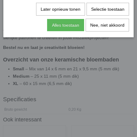
voor extra duurzaamheid
Later opnieuw tonen
Selectie toestaan
Gemakkelijk te combineren
– Perfect met keramiek en
glasmozaïek
Alles toestaan
Nee, niet akkoord
Tip:
Gebruik deze XL-bloemblaadjes om bloemen, bladeren of
sierlijke patronen te creëren in jouw mozaïekprojecten!
Bestel nu en laat je creativiteit bloeien!
Overzicht van onze keramische bloembaden
Small
– Mix van 14 x 6 mm en 21 x 9,5 mm (5 mm dik)
Medium
– 25 x 11 mm (5 mm dik)
XL
– 60 x 15 mm (6,5 mm dik)
Specificaties
Bruto gewicht
0,20 Kg
Ook interessant