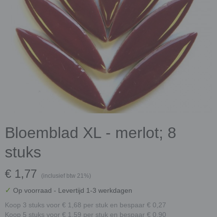
Bloemblad XL - merlot; 8
stuks
€ 1,77
(inclusief btw 21%)
✓
Op voorraad
- Levertijd 1-3 werkdagen
Koop 3 stuks voor € 1,68 per stuk en bespaar € 0,27
Koop 5 stuks voor € 1,59 per stuk en bespaar € 0,90